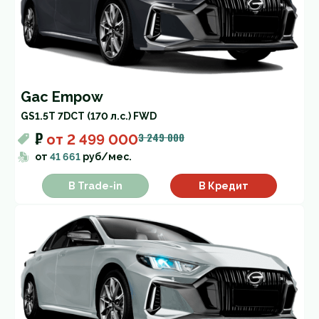
Gac Empow
GS
1.5T 7DCT (170 л.с.) FWD
₽
3 249 000
от
2 499 000
от
41 661
руб/мес.
В Trade-in
В Кредит