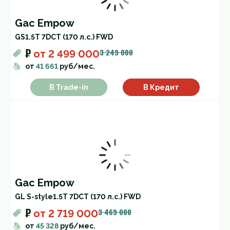
Gac Empow
GS
1.5T 7DCT (170 л.с.) FWD
₽
3 249 000
от
2 499 000
от
41 661
руб/мес.
В Trade-in
В Кредит
Gac Empow
GL S-style
1.5T 7DCT (170 л.с.) FWD
₽
3 469 000
от
2 719 000
от
45 328
руб/мес.