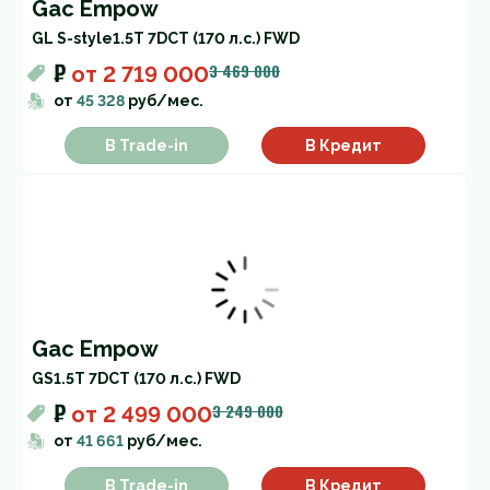
Gac Empow
GL S-style
1.5T 7DCT (170 л.с.) FWD
₽
3 469 000
от
2 719 000
от
45 328
руб/мес.
В Trade-in
В Кредит
Gac Empow
GS
1.5T 7DCT (170 л.с.) FWD
₽
3 249 000
от
2 499 000
от
41 661
руб/мес.
В Trade-in
В Кредит