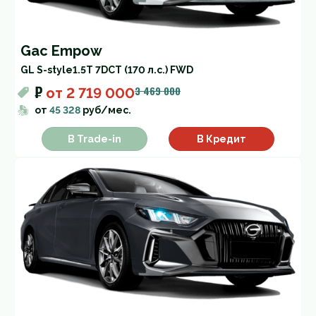
Gac Empow
GL S-style
1.5T 7DCT (170 л.с.) FWD
₽
3 469 000
от
2 719 000
от
45 328
руб/мес.
В Trade-in
В Кредит