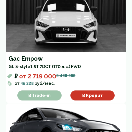
Gac Empow
GL S-style
1.5T 7DCT (170 л.с.) FWD
₽
3 469 000
от
2 719 000
от
45 328
руб/мес.
В Trade-in
В Кредит