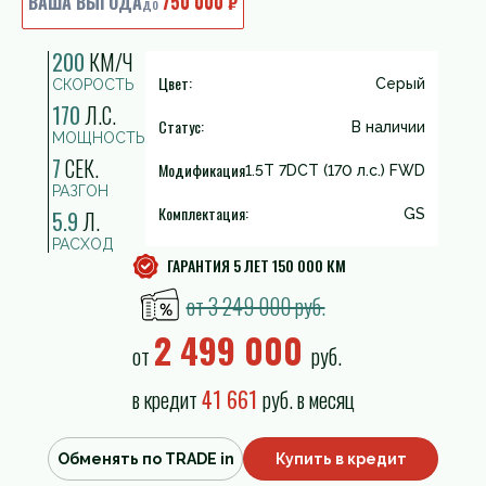
ВАША ВЫГОДА
750 000 ₽
до
200
КМ/Ч
Цвет:
Серый
СКОРОСТЬ
170
Л.С.
Статус:
В наличии
МОЩНОСТЬ
7
СЕК.
Модификация
1.5T 7DCT (170 л.с.) FWD
РАЗГОН
Комплектация:
5.9
Л.
GS
РАСХОД
ГАРАНТИЯ 5 ЛЕТ 150 000 КМ
от 3 249 000 руб.
2 499 000
от
руб.
в кредит
41 661
руб. в месяц
Обменять по TRADE in
Купить в кредит