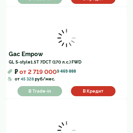
Gac Empow
GL S-style
1.5T 7DCT (170 л.с.) FWD
₽
3 469 000
от
2 719 000
от
45 328
руб/мес.
В Trade-in
В Кредит