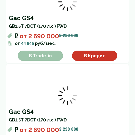
Gac GS4
GB
1.5T 7DCT (170 л.с.) FWD
₽
3 299 000
от
2 690 000
от
44 845
руб/мес.
В Trade-in
В Кредит
Gac GS4
GB
1.5T 7DCT (170 л.с.) FWD
₽
3 299 000
от
2 690 000