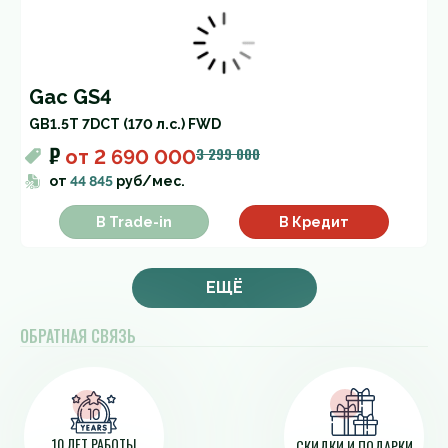
Gac GS4
GB
1.5T 7DCT (170 л.с.) FWD
₽
3 299 000
от
2 690 000
от
44 845
руб/мес.
В Trade-in
В Кредит
ЕЩЁ
ОБРАТНАЯ СВЯЗЬ
10 ЛЕТ РАБОТЫ
СКИДКИ И ПОДАРКИ