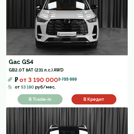
Gac GS4
GB
2.0T 8AT (231 л.с.) AWD
₽
3 799 000
от
3 190 000
от
53 180
руб/мес.
В Trade-in
В Кредит