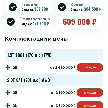
Trade-in
Кредит
182 700
304 500 ₽
Скидка:
Скидка:
609 000
₽
От автосалона
121 800 ₽
Скидка:
Комплектации и цены
1.5T 7DCT (170 л.с.) FWD
GB
от 2 690 000 ₽
В кредит
2.0T 8AT (231 л.с.) AWD
GB
от 3 190 000 ₽
В кредит
GL
от 3 340 000 ₽
В кредит