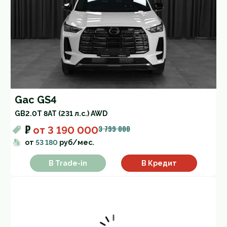
Gac GS4
GB
2.0T 8AT (231 л.с.) AWD
₽
3 799 000
от
3 190 000
от
53 180
руб/мес.
В Trade-in
В Кредит