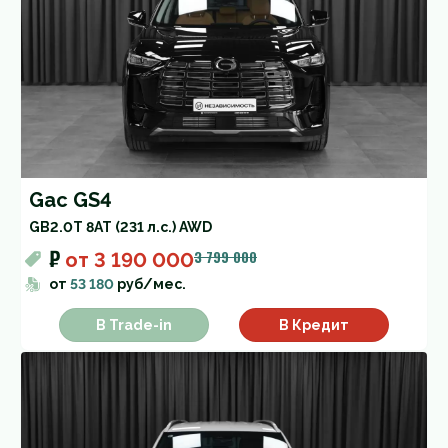
Gac GS4
GB
2.0T 8AT (231 л.с.) AWD
₽
3 799 000
от
3 190 000
от
53 180
руб/мес.
В Trade-in
В Кредит