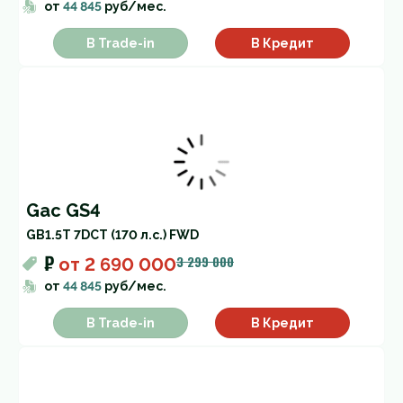
от
44 845
руб/мес.
В Trade-in
В Кредит
Gac GS4
GB
1.5T 7DCT (170 л.с.) FWD
₽
3 299 000
от
2 690 000
от
44 845
руб/мес.
В Trade-in
В Кредит