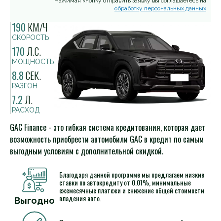
Нажимая кнопку отправить заявку вы соглашаетесь на
обработку персональных данных
190
КМ/Ч
СКОРОСТЬ
170
Л.С.
МОЩНОСТЬ
8.8
СЕК.
РАЗГОН
7.2
Л.
РАСХОД
GAC Finance - это гибкая система кредитования, которая дает
возможность приобрести автомобили GAC в кредит по самым
выгодным условиям с дополнительной скидкой.
Благодаря данной программе мы предлагаем низкие
ставки по автокредиту от 0.01%, минимальные
ежемесячные платежи и снижение общей стоимости
владения авто.
Выгодно