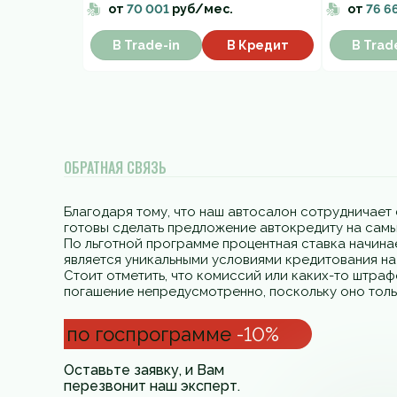
от
70 001
руб/мес.
от
76 6
В Trade-in
В Кредит
В Trad
ОБРАТНАЯ СВЯЗЬ
Благодаря тому, что наш автосалон сотрудничает 
готовы сделать предложение автокредиту на самы
По льготной программе процентная ставка начинае
является уникальными условиями кредитования н
Стоит отметить, что комиссий или каких-то штра
погашение непредусмотренно, поскольку оно толь
по госпрограмме
-10%
Оставьте заявку, и Вам
перезвонит наш эксперт.