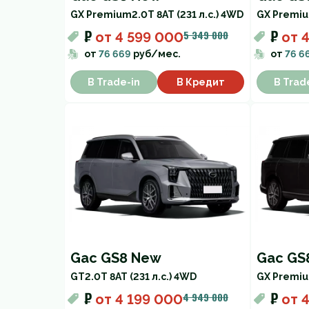
GX Premium
2.0T 8AT (231 л.с.) 4WD
GX Premi
₽
₽
5 349 000
от
4 599 000
от
4
от
76 669
руб/мес.
от
76 6
В Trade-in
В Кредит
В Trad
Gac GS8 New
Gac GS
GT
2.0T 8AT (231 л.с.) 4WD
GX Premi
₽
₽
4 949 000
от
4 199 000
от
4