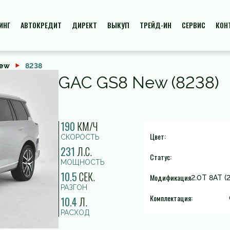
ИНГ
АВТОКРЕДИТ
ДИРЕКТ
ВЫКУП
ТРЕЙД-ИН
СЕРВИС
КОН
New
8238
GAC GS8 New (8238)
190
КМ/Ч
Цвет:
СКОРОСТЬ
231
Л.С.
Статус:
МОЩНОСТЬ
10.5
СЕК.
Модификация
2.0T 8AT (2
РАЗГОН
Комплектация:
10.4
Л.
РАСХОД