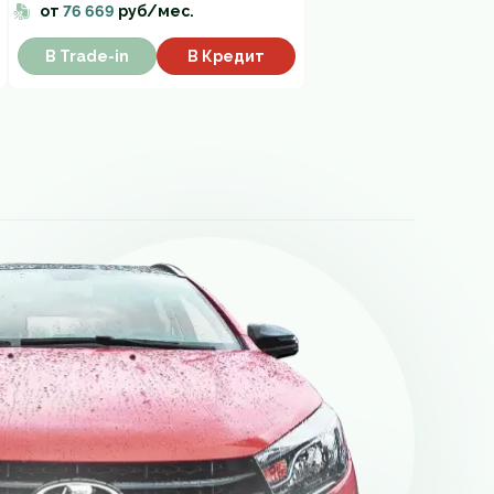
от
76 669
руб/мес.
В Trade-in
В Кредит