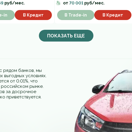
69
руб/мес.
от
70 001
руб/мес.
e-in
В Кредит
В Trade-in
В Кредит
ПОКАЗАТЬ ЕЩЕ
с рядом банков, мы
х выгодных условиях.
тся от 0.01%, что
а российском рынке.
фов за досрочное
ко приветствуется.