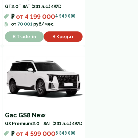
GT
2.0T 8AT (231 л.с.) 4WD
₽
4 949 000
от
4 199 000
от
70 001
руб/мес.
В Trade-in
В Кредит
Gac GS8 New
GX Premium
2.0T 8AT (231 л.с.) 4WD
₽
5 349 000
от
4 599 000