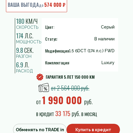
ВАША ВЫГОДА
574 000 ₽
до
180
КМ/Ч
Цвет:
Серый
СКОРОСТЬ
174
Л.С.
Статус:
В наличии
МОЩНОСТЬ
9.8
СЕК.
Модификация
1.5 6DCT (174 л.с.) FWD
РАЗГОН
Комплектация:
6.9
Л.
Luxury
РАСХОД
ГАРАНТИЯ 5 ЛЕТ 150 000 КМ
от 2 564 000 руб.
1 990 000
от
руб.
в кредит
33 175
руб. в месяц
Обменять по TRADE in
Купить в кредит