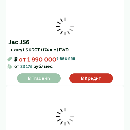
Jac JS6
Luxury
1.5 6DCT (174 л.с.) FWD
₽
2 564 000
от
1 990 000
от
33 175
руб/мес.
В Trade-in
В Кредит