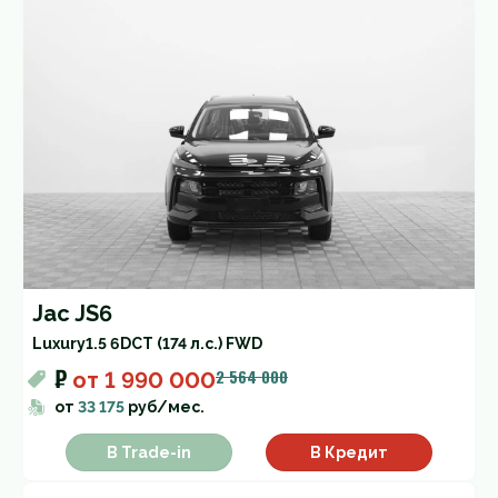
Jac JS6
Luxury
1.5 6DCT (174 л.с.) FWD
₽
2 564 000
от
1 990 000
от
33 175
руб/мес.
В Trade-in
В Кредит