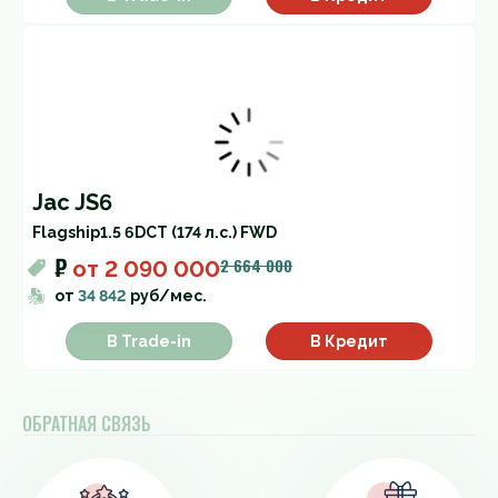
Jac JS6
Flagship
1.5 6DCT (174 л.с.) FWD
₽
2 664 000
от
2 090 000
от
34 842
руб/мес.
В Trade-in
В Кредит
ОБРАТНАЯ СВЯЗЬ