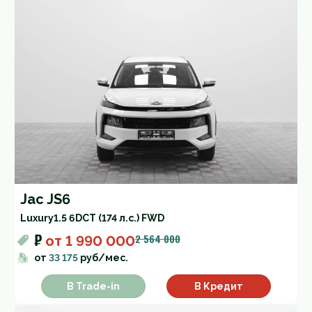
Jac JS6
Luxury
1.5 6DCT (174 л.с.) FWD
₽
2 564 000
от
1 990 000
от
33 175
руб/мес.
В Trade-in
В Кредит