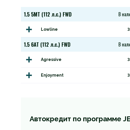
1.5 5MT (112 л.с.) FWD
В нал
Lowline
3
1.5 6AT (112 л.с.) FWD
В нал
Agressive
3
Enjoyment
3
Автокредит по программе JE