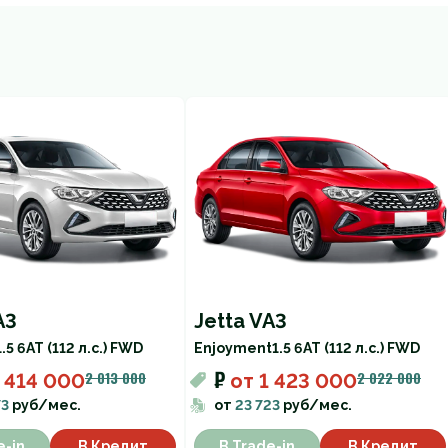
A3
Jetta VA3
1.5 6AT (112 л.с.) FWD
Enjoyment
1.5 6AT (112 л.с.) FWD
₽
2 013 000
2 022 000
 414 000
от
1 423 000
73
руб/мес.
от
23 723
руб/мес.
e-in
В Кредит
В Trade-in
В Кредит