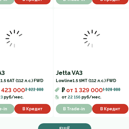
A3
Jetta VA3
t
1.5 6AT (112 л.с.) FWD
Lowline
1.5 5MT (112 л.с.) FWD
₽
2 022 000
1 928 000
 423 000
от
1 329 000
23
руб/мес.
от
22 156
руб/мес.
e-in
В Кредит
В Trade-in
В Кредит
ЕЩЁ