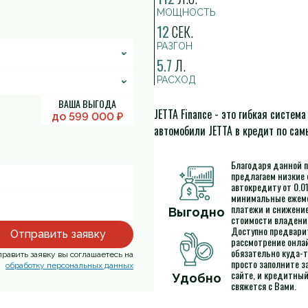
МОЩНОСТЬ
12
СЕК.
РАЗГОН
5.7
Л.
РАСХОД
ВАША ВЫГОДА
JETTA Finance - это гибкая систем
до
599 000
₽
автомобили JETTA в кредит по са
Благодаря данной 
предлагаем низкие 
автокредиту от 0.0
минимальные ежем
платежи и снижени
Выгодно
стоимости владения
Доступно предвари
Отправить заявку
рассмотрение онлай
обязательно куда-т
равить заявку вы соглашаетесь на
просто заполните за
обработку персональных данных
сайте, и кредитны
Удобно
свяжется с Вами.