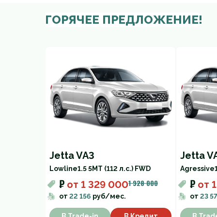
ГОРЯЧЕЕ ПРЕДЛОЖЕНИЕ!
Jetta VA3
Jetta V
Lowline
1.5 5MT (112 л.с.) FWD
Agressive
₽
₽
1 928 000
от
1 329 000
от
1
от
22 156
руб/мес.
от
23 5
В Trade-in
В Кредит
В Trad