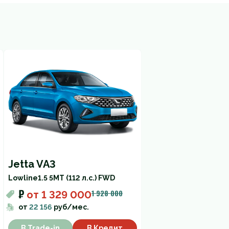
Jetta VA3
Lowline
1.5 5MT (112 л.с.) FWD
₽
1 928 000
от
1 329 000
от
22 156
руб/мес.
В Trade-in
В Кредит