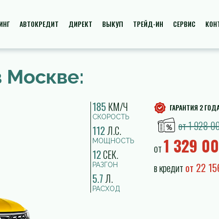
ИНГ
АВТОКРЕДИТ
ДИРЕКТ
ВЫКУП
ТРЕЙД-ИН
СЕРВИС
КОН
в Москве:
185
КМ/Ч
ГАРАНТИЯ 2 ГОДА
СКОРОСТЬ
от 1 928 00
112
Л.С.
1 329 0
МОЩНОСТЬ
от
12
СЕК.
в кредит
от 22 1
РАЗГОН
5.7
Л.
РАСХОД