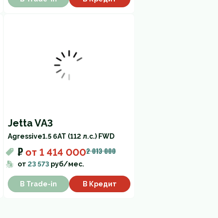
Jetta VA3
Agressive
1.5 6AT (112 л.с.) FWD
₽
2 013 000
от
1 414 000
от
23 573
руб/мес.
В Trade-in
В Кредит