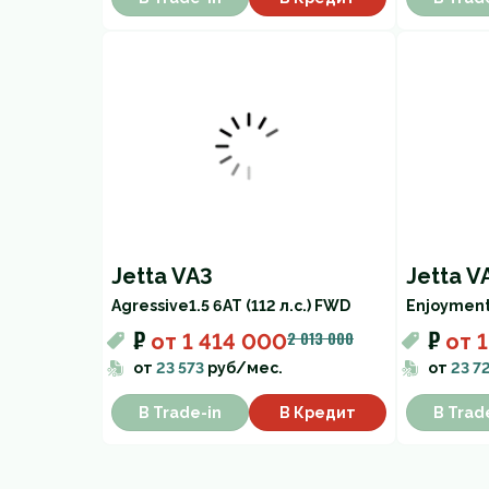
Jetta VA3
Jetta V
Agressive
1.5 6AT (112 л.с.) FWD
Enjoymen
₽
₽
2 013 000
от
1 414 000
от
1
от
23 573
руб/мес.
от
23 7
В Trade-in
В Кредит
В Trad