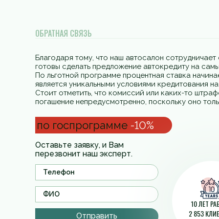
ОБРАТНАЯ СВЯЗЬ
Благодаря тому, что наш автосалон сотрудничает 
готовы сделать предложение автокредиту на самы
По льготной программе процентная ставка начинае
является уникальными условиями кредитования н
Стоит отметить, что комиссий или каких-то штра
погашение непредусмотренно, поскольку оно толь
по госпрограмме
-10%
Оставьте заявку, и Вам
перезвонит наш эксперт.
10 ЛЕТ Р
2 853 КЛИ
Отправить