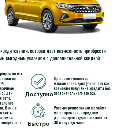
а кредитования, которая дает возможность приобрести
мым выгодным условиям с дополнительной скидкой.
программе мы
ставки по
Программа является
1%,
максимально доступной, так как
есячные
возможно получение кредита без
е общей
первоначального взноса.
Доступно
 авто.
тельное
н. Вам не
Рассмотрение заявки не займет
о ехать,
много времени, в среднем
явку на
данная процедура занимает от
й специалист
30 минут до часа!
Быстро