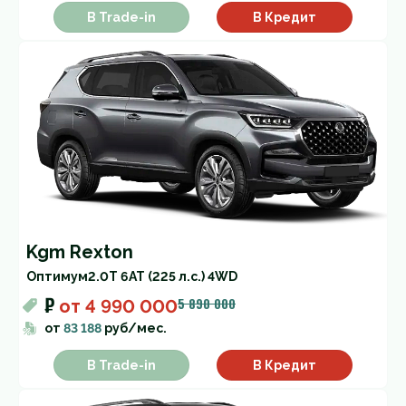
В Trade-in
В Кредит
Kgm Rexton
Оптимум
2.0T 6AT (225 л.с.) 4WD
₽
5 890 000
от
4 990 000
от
83 188
руб/мес.
В Trade-in
В Кредит