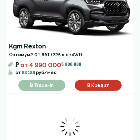
Kgm Rexton
Оптимум
2.0T 6AT (225 л.с.) 4WD
₽
5 890 000
от
4 990 000
от
83 188
руб/мес.
В Trade-in
В Кредит