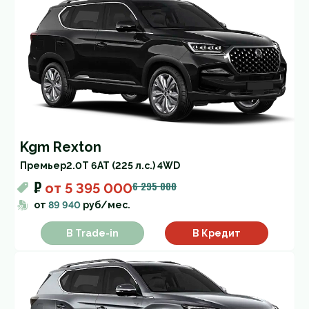
Kgm Rexton
Премьер
2.0T 6AT (225 л.с.) 4WD
₽
6 295 000
от
5 395 000
от
89 940
руб/мес.
В Trade-in
В Кредит