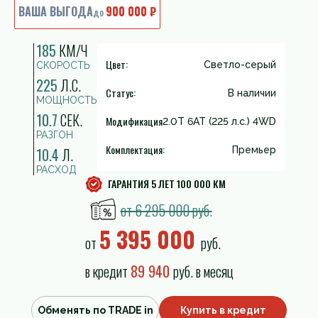
ВАША ВЫГОДА
900 000 ₽
до
185
КМ/Ч
Цвет:
Светло-серый
СКОРОСТЬ
225
Л.С.
Статус:
В наличии
МОЩНОСТЬ
10.7
СЕК.
Модификация
2.0T 6AT (225 л.с.) 4WD
РАЗГОН
Комплектация:
10.4
Л.
Премьер
РАСХОД
ГАРАНТИЯ 5 ЛЕТ 100 000 КМ
от 6 295 000 руб.
5 395 000
от
руб.
в кредит
89 940
руб. в месяц
Обменять по TRADE in
Купить в кредит