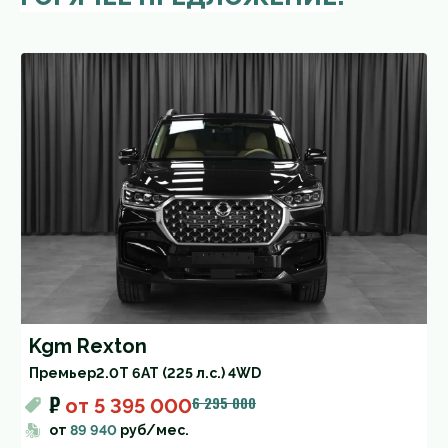
Kgm Rexton
Премьер
2.0T 6AT (225 л.с.) 4WD
₽
6 295 000
от
5 395 000
от
89 940
руб/мес.