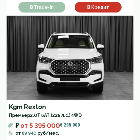
В Trade-in
В Кредит
Kgm Rexton
Премьер
2.0T 6AT (225 л.с.) 4WD
₽
6 295 000
от
5 395 000
от
89 940
руб/мес.