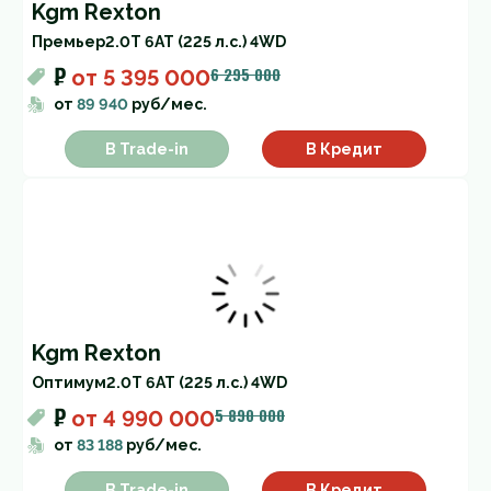
Kgm Rexton
Премьер
2.0T 6AT (225 л.с.) 4WD
₽
6 295 000
от
5 395 000
от
89 940
руб/мес.
В Trade-in
В Кредит
Kgm Rexton
Оптимум
2.0T 6AT (225 л.с.) 4WD
₽
5 890 000
от
4 990 000
от
83 188
руб/мес.
В Trade-in
В Кредит