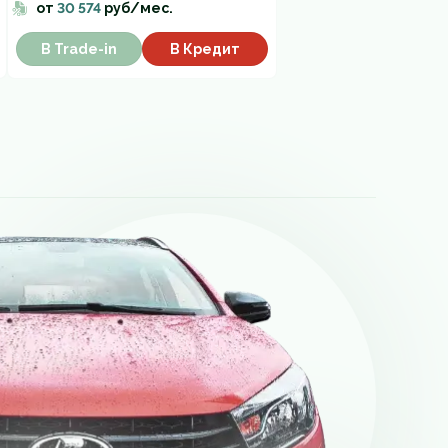
от
30 574
руб/мес.
В Trade-in
В Кредит