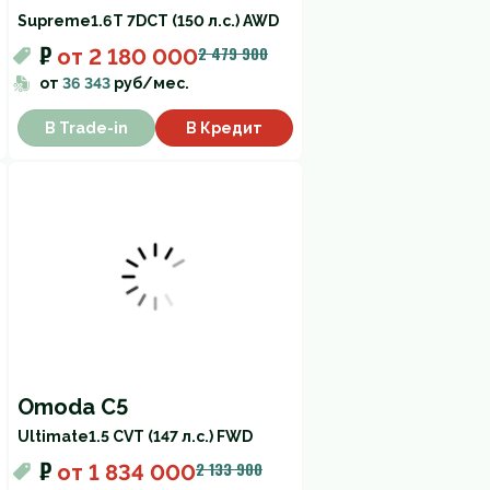
Supreme
1.6T 7DCT (150 л.с.) AWD
₽
2 479 900
от
2 180 000
от
36 343
руб/мес.
В Trade-in
В Кредит
Omoda C5
Ultimate
1.5 CVT (147 л.с.) FWD
₽
2 133 900
от
1 834 000