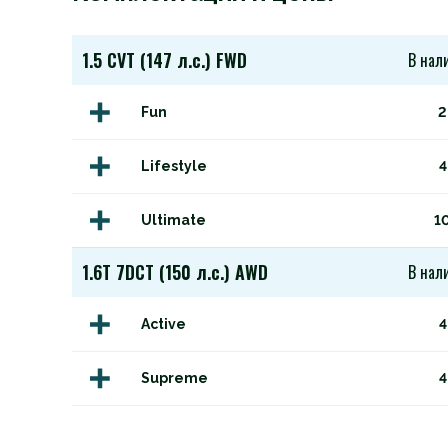
1.5 CVT (147 л.с.) FWD
В нал
Fun
2
Lifestyle
4
Ultimate
1
1.6T 7DCT (150 л.с.) AWD
В нал
Active
4
Supreme
4