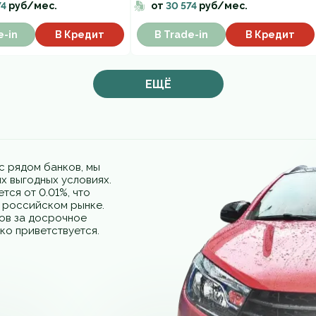
74
руб/мес.
от
30 574
руб/мес.
e-in
В Кредит
В Trade-in
В Кредит
ЕЩЁ
с рядом банков, мы
х выгодных условиях.
тся от 0.01%, что
а российском рынке.
фов за досрочное
ко приветствуется.