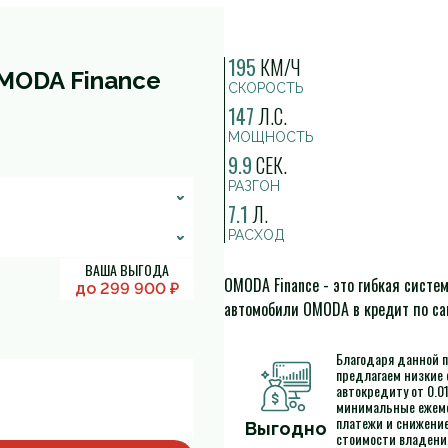
195
КМ/Ч
MODA Finance
СКОРОСТЬ
147
Л.С.
МОЩНОСТЬ
9.9
СЕК.
РАЗГОН
7.1
Л.
РАСХОД
ВАША ВЫГОДА
OMODA Finance - это гибкая систе
до
299 900
₽
автомобили OMODA в кредит по с
Благодаря данной 
предлагаем низкие 
автокредиту от 0.0
минимальные ежем
платежи и снижени
Выгодно
стоимости владения