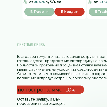
от
30 574
руб/мес.
от
30 5
В Trade-in
В Кредит
В Trad
ОБРАТНАЯ СВЯЗЬ
Благодаря тому, что наш автосалон сотрудничает 
готовы сделать предложение автокредиту на самы
По льготной программе процентная ставка начинае
является уникальными условиями кредитования н
Стоит отметить, что комиссий или каких-то штра
погашение непредусмотренно, поскольку оно толь
по госпрограмме
-10%
Оставьте заявку, и Вам
перезвонит наш эксперт.