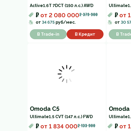
Active
1.6T 7DCT (150 л.с.) AWD
Ultimate
1
₽
₽
2 379 900
от
2 080 000
от
1
от
34 675
руб/мес.
от
30 5
В Trade-in
В Кредит
В Trad
Omoda C5
Omoda 
Ultimate
1.5 CVT (147 л.с.) FWD
Ultimate
1
₽
₽
2 133 900
от
1 834 000
от
1