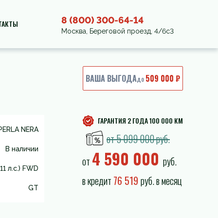
8 (800) 300-64-14
ТАКТЫ
Москва, Береговой проезд, 4/6с3
ВАША ВЫГОДА
509 000 ₽
до
ГАРАНТИЯ 2 ГОДА 100 000 КМ
PERLA NERA
от 5 099 000 руб.
В наличии
4 590 000
от
руб.
11 л.с.) FWD
в кредит
76 519
руб. в месяц
GT