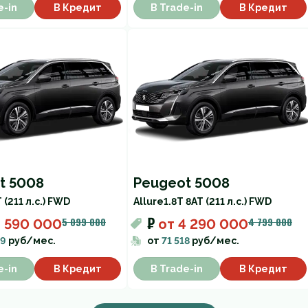
e-in
В Кредит
В Trade-in
В Кредит
t 5008
Peugeot 5008
 (211 л.с.) FWD
Allure
1.8T 8AT (211 л.с.) FWD
₽
5 099 000
4 799 000
4 590 000
от
4 290 000
19
руб/мес.
от
71 518
руб/мес.
e-in
В Кредит
В Trade-in
В Кредит