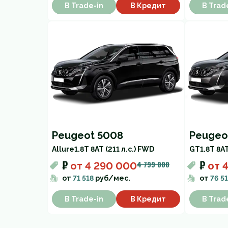
В Trade-in
В Кредит
В Trad
Peugeot 5008
Peugeo
Allure
1.8T 8AT (211 л.с.) FWD
GT
1.8T 8AT
₽
₽
4 799 000
от
4 290 000
от
от
71 518
руб/мес.
от
76 5
В Trade-in
В Кредит
В Trad