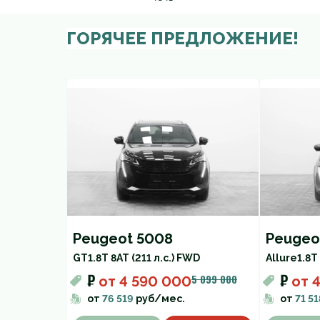
ГОРЯЧЕЕ ПРЕДЛОЖЕНИЕ!
Peugeot 5008
Peugeo
GT
1.8T 8AT (211 л.с.) FWD
Allure
1.8T
₽
₽
5 099 000
от
4 590 000
от
от
76 519
руб/мес.
от
71 51