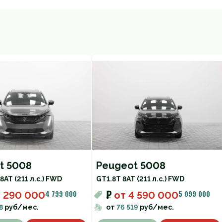
t 5008
Peugeot 5008
 8AT (211 л.с.) FWD
GT
1.8T 8AT (211 л.с.) FWD
₽
4 799 000
5 099 000
4 290 000
от
4 590 000
8
руб/мес.
от
76 519
руб/мес.