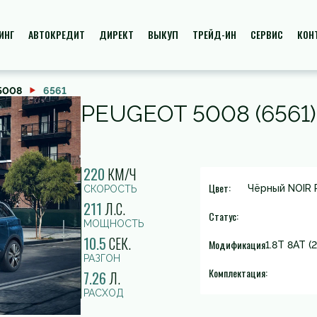
ИНГ
АВТОКРЕДИТ
ДИРЕКТ
ВЫКУП
ТРЕЙД-ИН
СЕРВИС
КОН
5008
6561
PEUGEOT 5008 (6561)
220
КМ/Ч
Цвет:
Чёрный NOIR 
СКОРОСТЬ
211
Л.С.
Статус:
МОЩНОСТЬ
10.5
СЕК.
Модификация
1.8T 8AT (2
РАЗГОН
Комплектация:
7.26
Л.
РАСХОД