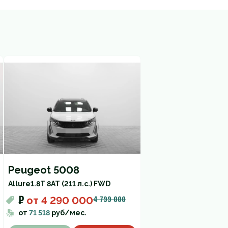
Peugeot 5008
Allure
1.8T 8AT (211 л.с.) FWD
₽
4 799 000
от
4 290 000
от
71 518
руб/мес.