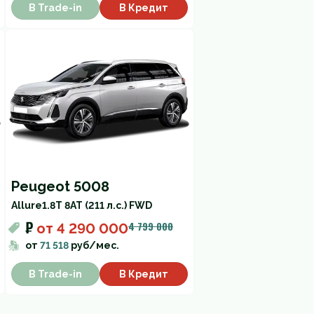
В Trade-in
В Кредит
Peugeot 5008
Allure
1.8T 8AT (211 л.с.) FWD
₽
4 799 000
от
4 290 000
от
71 518
руб/мес.
В Trade-in
В Кредит