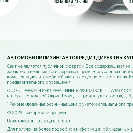
ЕНТОВ
ВСЕМ ПОКУПАТЕЛЯМ
В 
АВТОМОБИЛИ
ЛИЗИНГ
АВТОКРЕДИТ
ДИРЕКТ
ВЫКУП
Cайт не является публичной офертой. Все содержащиеся на
характер и не является исчерпывающими. Все условия приоб
комплектации автомобилей указаны с целью ознакомления. К
предварительного оповещения.
ООО «ПРЕМИУМ РЕКЛАМА» ИНН: 5263108187 КПП: 775101001 ОГ
вн.тер.г. Городской Округ Троицк, г Троицк, ул Нагорная, д. 8
¹ Рекомендованная розничная цена с учетом специального п
© 2023, все права защищены
Политика конфиденциальности.
Для получения более подробной информации об указанных а