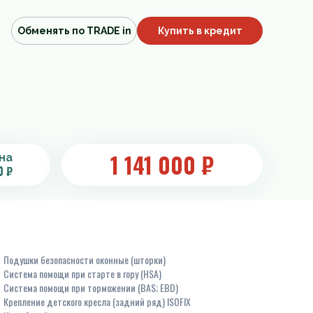
Обменять по TRADE in
Купить в кредит
1 141 000
₽
на
0 ₽
Подушки безопасности оконные (шторки)
Система помощи при старте в гору (HSA)
Система помощи при торможении (BAS; EBD)
Крепление детского кресла (задний ряд) ISOFIX