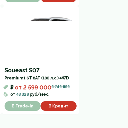
Soueast S07
Premium
1.6T 8AT (186 л.с.) 4WD
₽
3 740 000
от
2 599 000
от
43 328
руб/мес.
В Trade-in
В Кредит