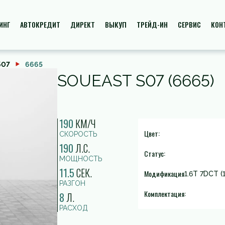
ИНГ
АВТОКРЕДИТ
ДИРЕКТ
ВЫКУП
ТРЕЙД-ИН
СЕРВИС
КОН
S07
6665
SOUEAST S07 (6665)
190
КМ/Ч
Цвет:
СКОРОСТЬ
190
Л.С.
Статус:
МОЩНОСТЬ
11.5
СЕК.
Модификация
1.6T 7DCT (
РАЗГОН
Комплектация:
8
Л.
РАСХОД