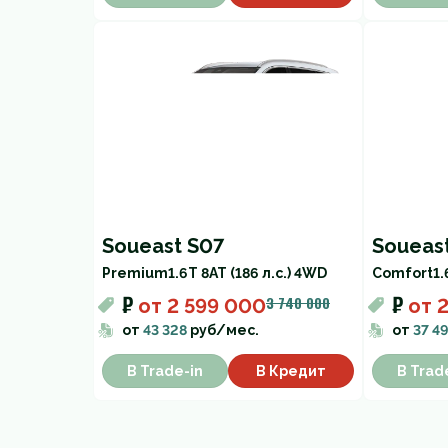
Soueast S07
Soueas
Premium
1.6T 8AT (186 л.с.) 4WD
Comfort
1.
₽
₽
3 740 000
от
2 599 000
от
от
43 328
руб/мес.
от
37 4
В Trade-in
В Кредит
В Trad