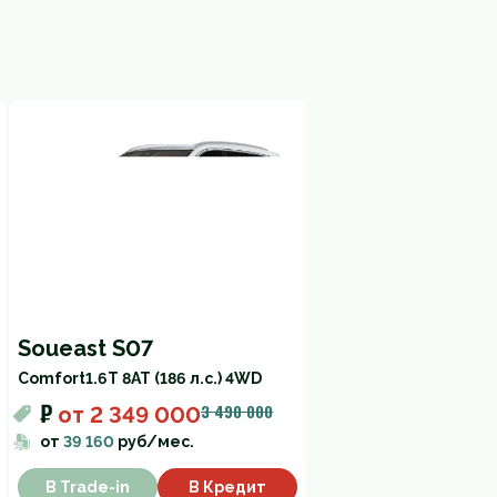
Soueast S07
Comfort
1.6T 8AT (186 л.с.) 4WD
₽
3 490 000
от
2 349 000
от
39 160
руб/мес.
В Trade-in
В Кредит