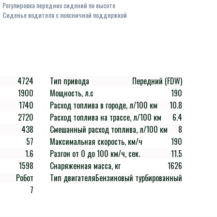
Регулировка передних сидений по высоте
Сиденье водителя с поясничной поддержкой
4724
Тип привода
Передний (FDW)
1900
Мощность, л.с
190
1740
Расход топлива в городе, л/100 км
10.8
2720
Расход топлива на трассе, л/100 км
6.4
438
Смешанный расход топлива, л/100 км
8
57
Максимальная скорость, км/ч
190
1.6
Разгон от 0 до 100 км/ч, сек.
11.5
1598
Снаряженная масса, кг
1626
Робот
Тип двигателя
Бензиновый турбированный
7