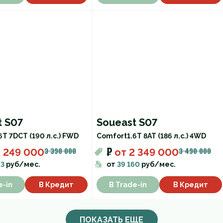
t S07
Soueast S07
6T 7DCT (190 л.с.) FWD
Comfort
1.6T 8AT (186 л.с.) 4WD
₽
3 390 000
3 490 000
2 249 000
от
2 349 000
93
руб/мес.
от
39 160
руб/мес.
e-in
В Кредит
В Trade-in
В Кредит
ПОКАЗАТЬ ЕЩЕ