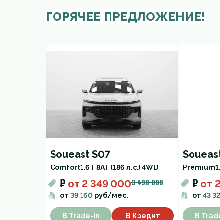
ГОРЯЧЕЕ ПРЕДЛОЖЕНИЕ!
Soueast S07
Soueas
Comfort
1.6T 8AT (186 л.с.) 4WD
Premium
1
₽
₽
3 490 000
от
2 349 000
от
2
от
39 160
руб/мес.
от
43 3
В Trade-in
В Кредит
В Trad