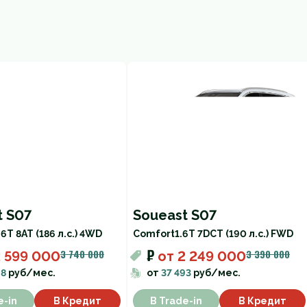
t S07
Soueast S07
.6T 8AT (186 л.с.) 4WD
Comfort
1.6T 7DCT (190 л.с.) FWD
₽
3 740 000
3 390 000
 599 000
от
2 249 000
28
руб/мес.
от
37 493
руб/мес.
e-in
В Кредит
В Trade-in
В Кредит