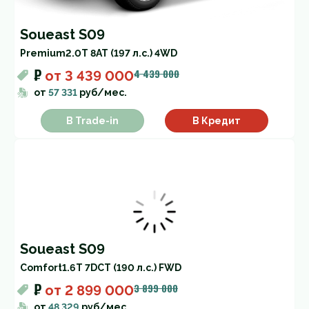
Soueast S09
Premium
2.0T 8AT (197 л.с.) 4WD
₽
4 439 000
от
3 439 000
от
57 331
руб/мес.
В Trade-in
В Кредит
Soueast S09
Comfort
1.6T 7DCT (190 л.с.) FWD
₽
3 899 000
от
2 899 000
от
48 329
руб/мес.