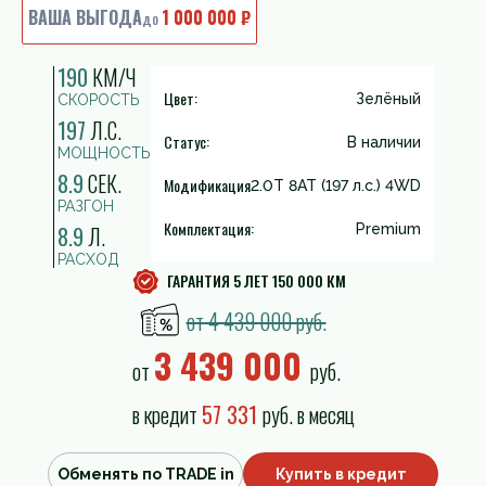
ВАША ВЫГОДА
1 000 000 ₽
до
190
КМ/Ч
Цвет:
Зелёный
СКОРОСТЬ
197
Л.С.
Статус:
В наличии
МОЩНОСТЬ
8.9
СЕК.
Модификация
2.0T 8AT (197 л.с.) 4WD
РАЗГОН
Комплектация:
8.9
Л.
Premium
РАСХОД
ГАРАНТИЯ 5 ЛЕТ 150 000 КМ
от 4 439 000 руб.
3 439 000
от
руб.
в кредит
57 331
руб. в месяц
Обменять по TRADE in
Купить в кредит