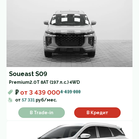
Soueast S09
Premium
2.0T 8AT (197 л.с.) 4WD
₽
4 439 000
от
3 439 000
от
57 331
руб/мес.
В Trade-in
В Кредит