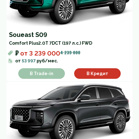
Soueast S09
Comfort Plus
2.0T 7DCT (197 л.с.) FWD
₽
4 239 000
от
3 239 000
от
53 997
руб/мес.
В Trade-in
В Кредит