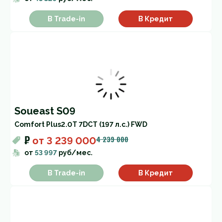
В Trade-in
В Кредит
Soueast S09
Comfort Plus
2.0T 7DCT (197 л.с.) FWD
₽
4 239 000
от
3 239 000
от
53 997
руб/мес.
В Trade-in
В Кредит