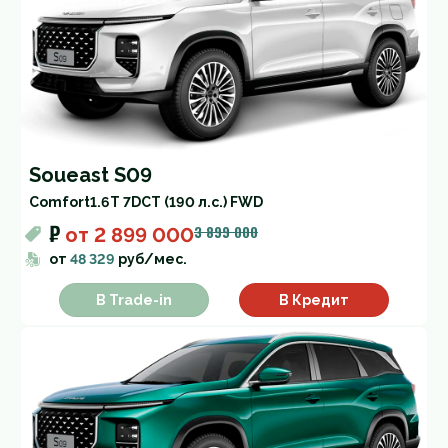
Soueast S09
Comfort
1.6T 7DCT (190 л.с.) FWD
₽
3 899 000
от
2 899 000
от
48 329
руб/мес.
В Trade-in
В Кредит