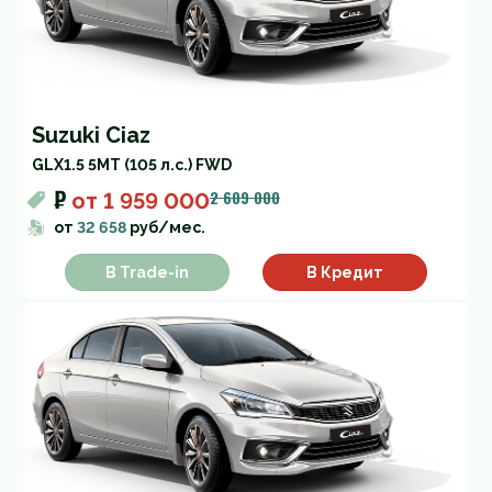
Suzuki Ciaz
GLX
1.5 5MT (105 л.с.) FWD
₽
2 609 000
от
1 959 000
от
32 658
руб/мес.
В Trade-in
В Кредит