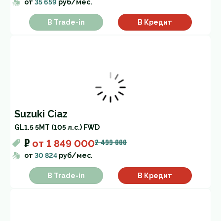
от
35 659
руб/мес.
В Trade-in
В Кредит
Suzuki Ciaz
GL
1.5 5MT (105 л.с.) FWD
₽
2 499 000
от
1 849 000
от
30 824
руб/мес.
В Trade-in
В Кредит