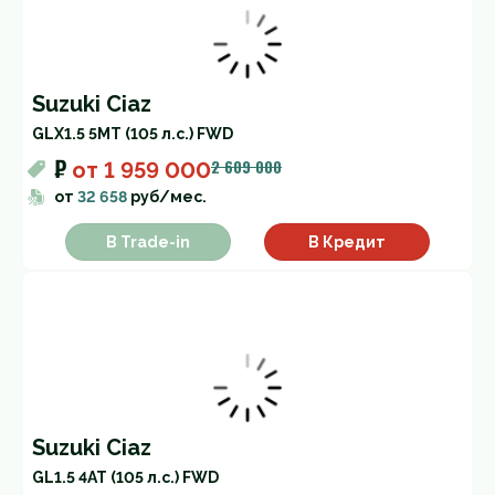
Suzuki Ciaz
GLX
1.5 5MT (105 л.с.) FWD
₽
2 609 000
от
1 959 000
от
32 658
руб/мес.
В Trade-in
В Кредит
Suzuki Ciaz
GL
1.5 4AT (105 л.с.) FWD