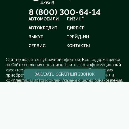
4/6с3
8 (800) 300-64-14
АВТОМОБИЛИ
ЛИЗИНГ
АВТОКРЕДИТ
ДИРЕКТ
ВЫКУП
ТРЕЙД-ИН
СЕРВИС
КОНТАКТЫ
Cайт не является публичной офертой. Все содержащиеся
на Сайте сведения носят исключительно информационный
характер и не является исчерпывающими. Все условия
ЗАКАЗАТЬ
ОБРАТНЫЙ ЗВОНОК
приобретения автомобилей, цены, спецпредложения и
комплектации автомобилей указаны с целью ознакомления.
Комплектации и цены могут быть изменены без
предварительного оповещения.
ООО «ПРЕМИУМ РЕКЛАМА» ИНН: 5263108187 КПП:
775101001 ОГРН: 1145263004501 Адрес: 108842, г. Москва,
вн.тер.г. Городской Округ Троицк, г Троицк, ул Нагорная, д.
8, помещ. 12/11/12/13
¹ Рекомендованная розничная цена с учетом специального
предложения