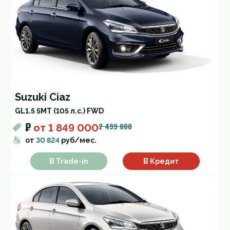
Suzuki Ciaz
GL
1.5 5MT (105 л.с.) FWD
₽
2 499 000
от
1 849 000
от
30 824
руб/мес.
В Trade-in
В Кредит