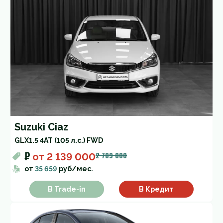
Suzuki Ciaz
GLX
1.5 4AT (105 л.с.) FWD
₽
2 789 000
от
2 139 000
от
35 659
руб/мес.
В Trade-in
В Кредит