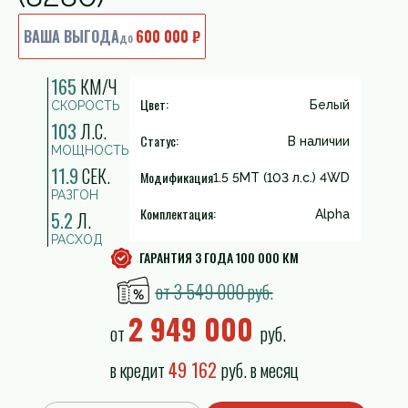
ВАША ВЫГОДА
600 000 ₽
до
165
КМ/Ч
Цвет:
Белый
СКОРОСТЬ
103
Л.С.
Статус:
В наличии
МОЩНОСТЬ
11.9
СЕК.
Модификация
1.5 5MT (103 л.с.) 4WD
РАЗГОН
Комплектация:
5.2
Л.
Alpha
РАСХОД
ГАРАНТИЯ 3 ГОДА 100 000 КМ
от 3 549 000 руб.
2 949 000
от
руб.
в кредит
49 162
руб. в месяц