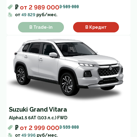
₽
3 589 000
от
2 989 000
от
49 829
руб/мес.
В Trade-in
В Кредит
Suzuki Grand Vitara
Alpha
1.5 6AT (103 л.с.) FWD
₽
3 599 000
от
2 999 000
от
49 996
руб/мес.