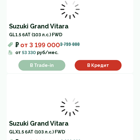
Suzuki Grand Vitara
GL
1.5 6AT (103 л.с.) FWD
₽
3 799 000
от
3 199 000
от
53 330
руб/мес.
В Trade-in
В Кредит
Suzuki Grand Vitara
GLX
1.5 6AT (103 л.с.) FWD