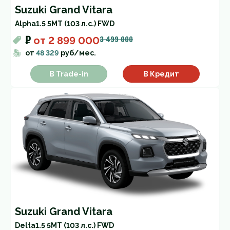
Suzuki Grand Vitara
Alpha
1.5 5MT (103 л.с.) FWD
₽
3 499 000
от
2 899 000
от
48 329
руб/мес.
В Trade-in
В Кредит
Suzuki Grand Vitara
Delta
1.5 5MT (103 л.с.) FWD