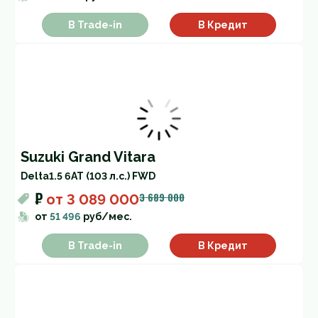
В Trade-in
В Кредит
Suzuki Grand Vitara
Delta
1.5 6AT (103 л.с.) FWD
₽
3 689 000
от
3 089 000
от
51 496
руб/мес.
В Trade-in
В Кредит