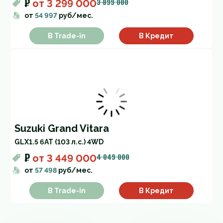
₽
3 899 000
от
3 299 000
от
54 997
руб/мес.
В Trade-in
В Кредит
Suzuki Grand Vitara
GLX
1.5 6AT (103 л.с.) 4WD
₽
4 049 000
от
3 449 000
от
57 498
руб/мес.
В Trade-in
В Кредит