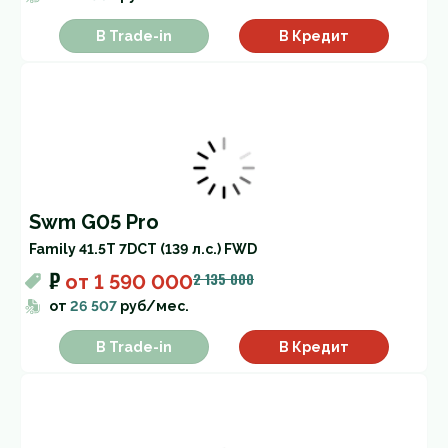
В Trade-in
В Кредит
Swm G05 Pro
Family 4
1.5T 7DCT (139 л.с.) FWD
₽
2 135 000
от
1 590 000
от
26 507
руб/мес.
В Trade-in
В Кредит