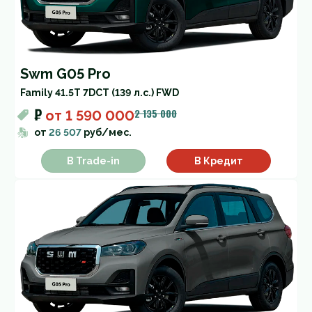
Swm G05 Pro
Family 4
1.5T 7DCT (139 л.с.) FWD
₽
2 135 000
от
1 590 000
от
26 507
руб/мес.
В Trade-in
В Кредит