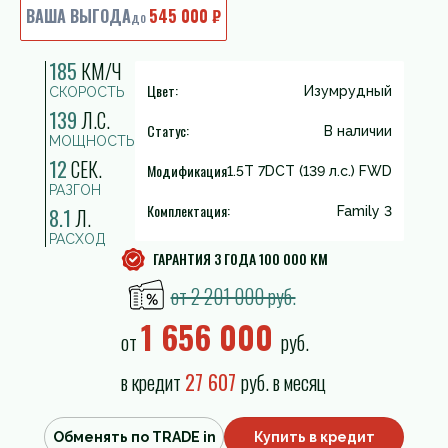
ВАША ВЫГОДА
545 000 ₽
до
185
КМ/Ч
Цвет:
Изумрудный
СКОРОСТЬ
139
Л.С.
Статус:
В наличии
МОЩНОСТЬ
12
СЕК.
Модификация
1.5T 7DCT (139 л.с.) FWD
РАЗГОН
Комплектация:
8.1
Л.
Family 3
РАСХОД
ГАРАНТИЯ 3 ГОДА 100 000 КМ
от 2 201 000 руб.
1 656 000
от
руб.
в кредит
27 607
руб. в месяц
Обменять по TRADE in
Купить в кредит