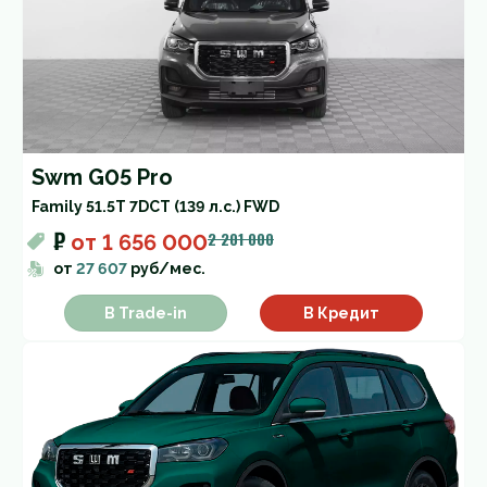
Swm G05 Pro
Family 5
1.5T 7DCT (139 л.с.) FWD
₽
2 201 000
от
1 656 000
от
27 607
руб/мес.
В Trade-in
В Кредит