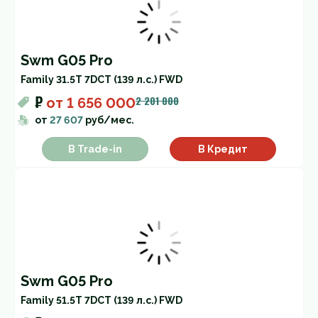
Swm G05 Pro
Family 3
1.5T 7DCT (139 л.с.) FWD
₽
2 201 000
от
1 656 000
от
27 607
руб/мес.
В Trade-in
В Кредит
Swm G05 Pro
Family 5
1.5T 7DCT (139 л.с.) FWD