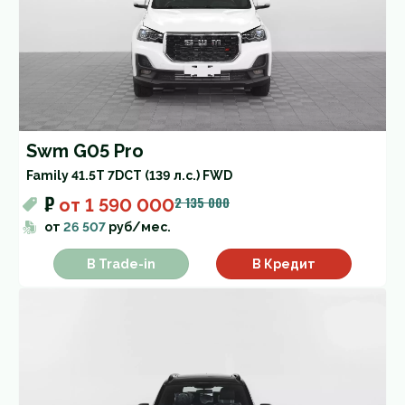
Swm G05 Pro
Family 4
1.5T 7DCT (139 л.с.) FWD
₽
2 135 000
от
1 590 000
от
26 507
руб/мес.
В Trade-in
В Кредит