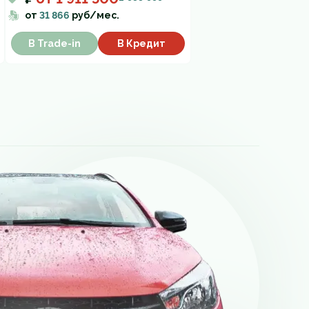
от
31 866
руб/мес.
В Trade-in
В Кредит