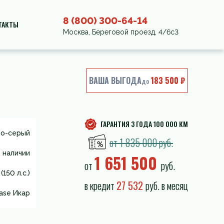
8 (800) 300-64-14
ТАКТЫ
Москва, Береговой проезд, 4/6с3
ВАША ВЫГОДА
183 500 ₽
до
ГАРАНТИЯ 3 ГОДА 100 000 КМ
о-серый
от 1 835 000 руб.
 наличии
1 651 500
от
руб.
(150 л.с.)
в кредит
27 532
руб. в месяц
ase Икар