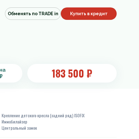
Обменять по TRADE in
Купить в кредит
183 500
₽
на
₽
Крепление детского кресла (задний ряд) ISOFIX
Иммобилайзер
Центральный замок