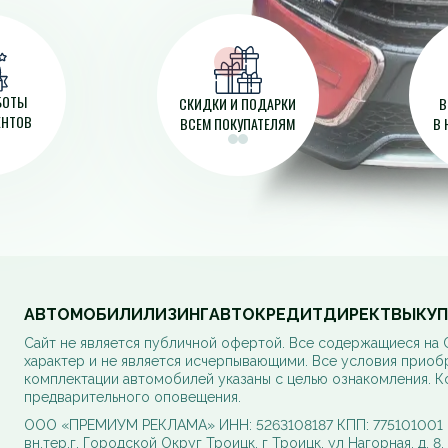
АБОТЫ
СКИДКИ И ПОДАРКИ
В
ЕНТОВ
ВСЕМ ПОКУПАТЕЛЯМ
В 
АВТОМОБИЛИ
ЛИЗИНГ
АВТОКРЕДИТ
ДИРЕКТ
ВЫКУП
Cайт не является публичной офертой. Все содержащиеся на
характер и не является исчерпывающими. Все условия приоб
комплектации автомобилей указаны с целью ознакомления. К
предварительного оповещения.
ООО «ПРЕМИУМ РЕКЛАМА» ИНН: 5263108187 КПП: 775101001 ОГ
вн.тер.г. Городской Округ Троицк, г Троицк, ул Нагорная, д. 8