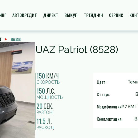
ИНГ
АВТОКРЕДИТ
ДИРЕКТ
ВЫКУП
ТРЕЙД-ИН
СЕРВИС
КОН
t
8528
UAZ Patriot (8528)
150
КМ/Ч
Цвет:
Темн
СКОРОСТЬ
150
Л.С.
Статус:
В
МОЩНОСТЬ
20
СЕК.
Модификация
2.7 5МТ 
РАЗГОН
Комплектация:
11.5
Л.
B
РАСХОД