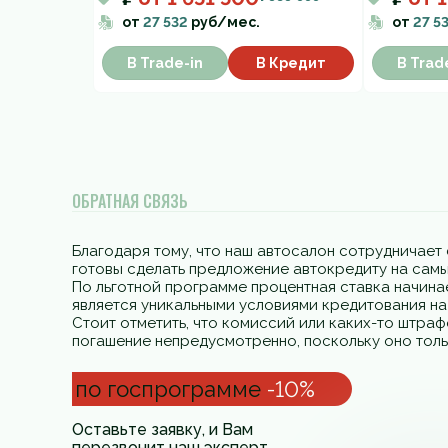
от
27 532
руб/мес.
от
27 5
В Trade-in
В Кредит
В Trad
ОБРАТНАЯ СВЯЗЬ
Благодаря тому, что наш автосалон сотрудничает 
готовы сделать предложение автокредиту на самы
По льготной программе процентная ставка начинае
является уникальными условиями кредитования н
Стоит отметить, что комиссий или каких-то штра
погашение непредусмотренно, поскольку оно толь
по госпрограмме
-10%
Оставьте заявку, и Вам
перезвонит наш эксперт.