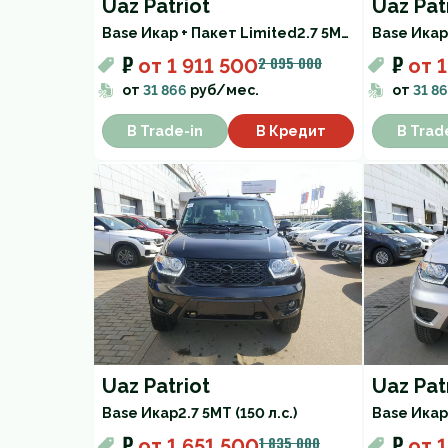
Uaz Patriot
Uaz Pat
Base Икар + Пакет Limited
2.7 5МТ (150 л.с.)
Base Икар
₽
₽
2 095 000
от
1 911 500
от
1
от
31 866
руб/мес.
от
31 8
В Trade-in
В Кредит
В Trad
Uaz Patriot
Uaz Pat
Base Икар
2.7 5МТ (150 л.с.)
Base Икар
₽
₽
1 835 000
от
1 651 500
от
1