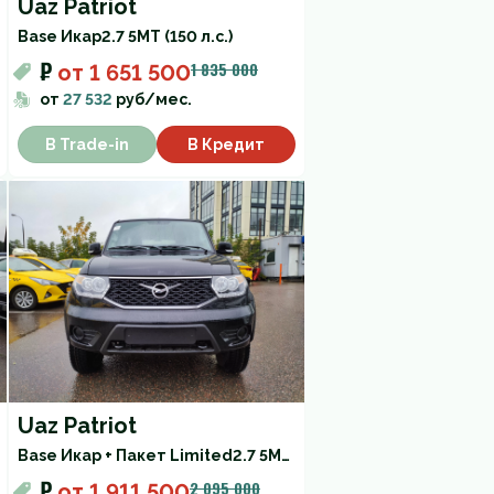
Uaz Patriot
Base Икар
2.7 5МТ (150 л.с.)
₽
1 835 000
от
1 651 500
от
27 532
руб/мес.
В Trade-in
В Кредит
Uaz Patriot
Base Икар + Пакет Limited
2.7 5МТ (150 л.с.)
₽
2 095 000
от
1 911 500