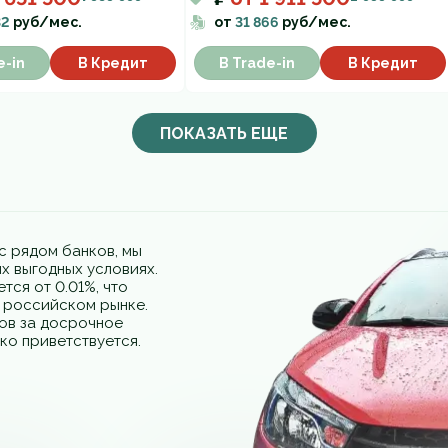
32
руб/мес.
от
31 866
руб/мес.
e-in
В Кредит
В Trade-in
В Кредит
ПОКАЗАТЬ ЕЩЕ
с рядом банков, мы
х выгодных условиях.
тся от 0.01%, что
а российском рынке.
фов за досрочное
ко приветствуется.