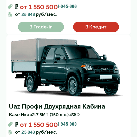
₽
1 945 000
от
1 550 500
от
25 848
руб/мес.
В Trade-in
В Кредит
Uaz Профи Двухрядная Кабина
Base Икар
2.7 5MT (150 л.с.) 4WD
₽
1 945 000
от
1 550 500
от
25 848
руб/мес.