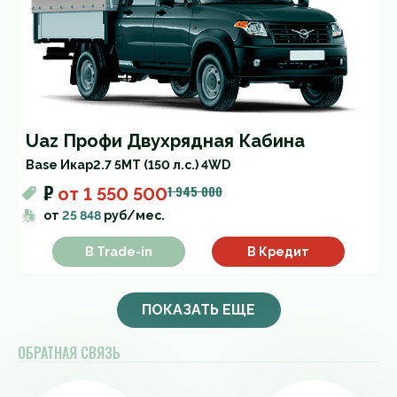
Uaz Профи Двухрядная Кабина
Base Икар
2.7 5MT (150 л.с.) 4WD
₽
1 945 000
от
1 550 500
от
25 848
руб/мес.
В Trade-in
В Кредит
ПОКАЗАТЬ ЕЩЕ
ОБРАТНАЯ СВЯЗЬ