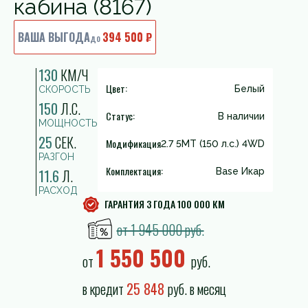
кабина (8167)
ВАША ВЫГОДА
394 500 ₽
до
130
КМ/Ч
Цвет:
Белый
СКОРОСТЬ
150
Л.С.
Статус:
В наличии
МОЩНОСТЬ
25
СЕК.
Модификация
2.7 5MT (150 л.с.) 4WD
РАЗГОН
Комплектация:
11.6
Л.
Base Икар
РАСХОД
ГАРАНТИЯ 3 ГОДА 100 000 КМ
от 1 945 000 руб.
1 550 500
от
руб.
в кредит
25 848
руб. в месяц