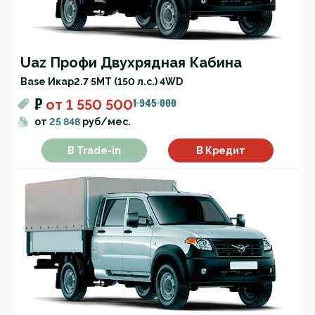
Uaz Профи Двухрядная Кабина
Base Икар
2.7 5MT (150 л.с.) 4WD
₽
1 945 000
от
1 550 500
от
25 848
руб/мес.
В Trade-in
В Кредит