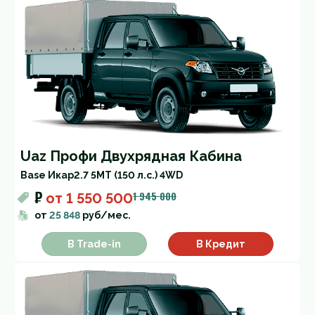
Uaz Профи Двухрядная Кабина
Base Икар
2.7 5MT (150 л.с.) 4WD
₽
1 945 000
от
1 550 500
от
25 848
руб/мес.
В Trade-in
В Кредит