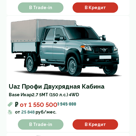
В Trade-in
В Кредит
Uaz Профи Двухрядная Кабина
Base Икар
2.7 5MT (150 л.с.) 4WD
₽
1 945 000
от
1 550 500
от
25 848
руб/мес.
В Trade-in
В Кредит