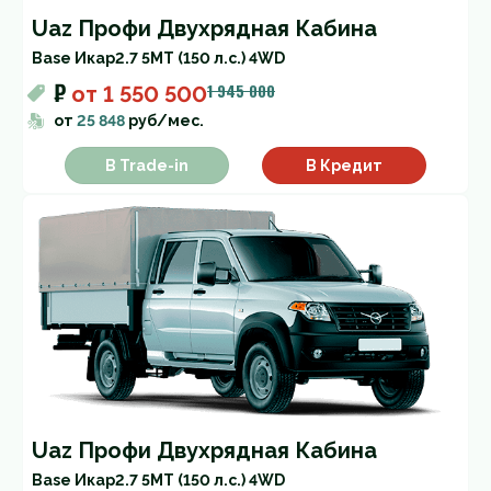
Uaz Профи Двухрядная Кабина
Base Икар
2.7 5MT (150 л.с.) 4WD
₽
1 945 000
от
1 550 500
от
25 848
руб/мес.
В Trade-in
В Кредит
Uaz Профи Двухрядная Кабина
Base Икар
2.7 5MT (150 л.с.) 4WD