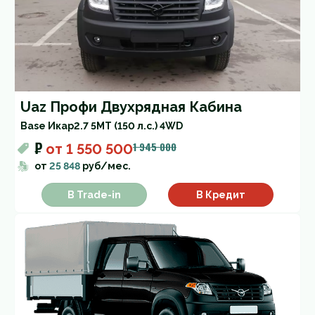
Uaz Профи Двухрядная Кабина
Base Икар
2.7 5MT (150 л.с.) 4WD
₽
1 945 000
от
1 550 500
от
25 848
руб/мес.
В Trade-in
В Кредит