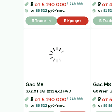
₽
₽
6 249 999
от
5 190 000
от
от
86 522
руб/мес.
от
81 52
В Trade-in
В Кредит
В Trad
Gac M8
Gac M8
GX
2.0T 8AT (231 л.с.) FWD
GX Premi
₽
₽
6 249 999
от
5 190 000
от
от
86 522
руб/мес.
от
89 8