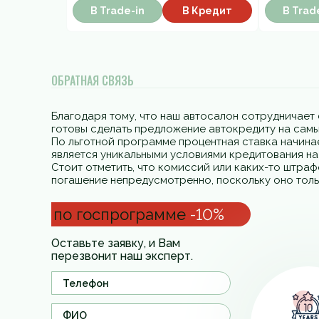
В Trade-in
В Кредит
В Trad
ОБРАТНАЯ СВЯЗЬ
Благодаря тому, что наш автосалон сотрудничает 
готовы сделать предложение автокредиту на самы
По льготной программе процентная ставка начинае
является уникальными условиями кредитования н
Стоит отметить, что комиссий или каких-то штра
погашение непредусмотренно, поскольку оно толь
по госпрограмме
-10%
Оставьте заявку, и Вам
перезвонит наш эксперт.