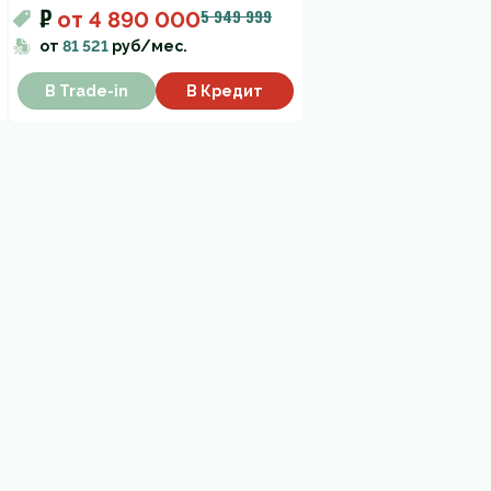
₽
5 949 999
от
4 890 000
от
81 521
руб/мес.
В Trade-in
В Кредит