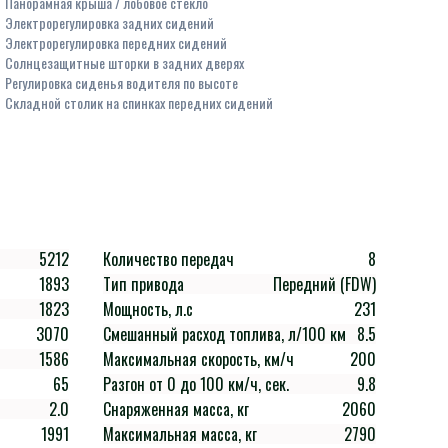
Панорамная крыша / лобовое стекло
Электрорегулировка задних сидений
Электрорегулировка передних сидений
Солнцезащитные шторки в задних дверях
Регулировка сиденья водителя по высоте
Складной столик на спинках передних сидений
5212
Количество передач
8
1893
Тип привода
Передний (FDW)
1823
Мощность, л.с
231
3070
Смешанный расход топлива, л/100 км
8.5
1586
Максимальная скорость, км/ч
200
65
Разгон от 0 до 100 км/ч, сек.
9.8
2.0
Снаряженная масса, кг
2060
1991
Максимальная масса, кг
2790