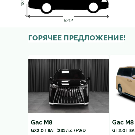
1823
5212
ГОРЯЧЕЕ ПРЕДЛОЖЕНИЕ!
Gac M8
Gac M8
GX
2.0T 8AT (231 л.с.) FWD
GT
2.0T 8A