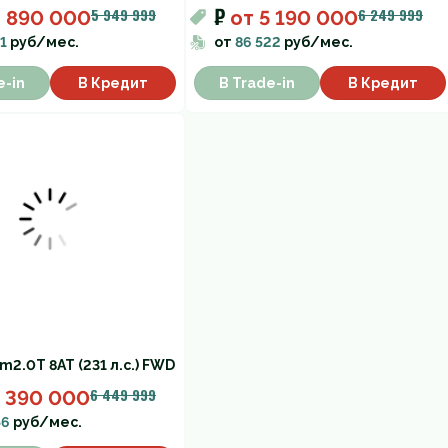
₽
5 949 999
6 249 999
4 890 000
от
5 190 000
1
руб/мес.
от
86 522
руб/мес.
e-in
В Кредит
В Trade-in
В Кредит
um
2.0T 8AT (231 л.с.) FWD
6 449 999
5 390 000
56
руб/мес.