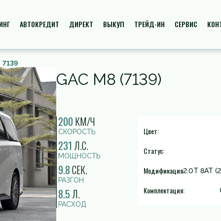
ИНГ
АВТОКРЕДИТ
ДИРЕКТ
ВЫКУП
ТРЕЙД-ИН
СЕРВИС
КОН
7139
GAC M8 (7139)
200
КМ/Ч
Цвет:
СКОРОСТЬ
231
Л.С.
Статус:
МОЩНОСТЬ
9.8
СЕК.
Модификация
2.0T 8AT (2
РАЗГОН
Комплектация:
8.5
Л.
РАСХОД