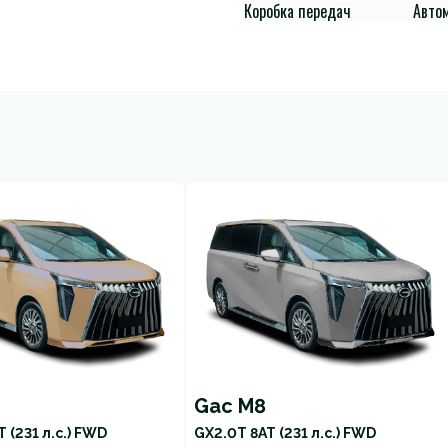
Коробка передач
Авто
Gac M8
T (231 л.с.) FWD
GX
2.0T 8AT (231 л.с.) FWD