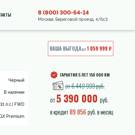
8 (800) 300-64-14
ТАКТЫ
Москва, Береговой проезд, 4/6с3
ВАША ВЫГОДА
1 059 999 ₽
до
ГАРАНТИЯ 5 ЛЕТ 150 000 КМ
Черный
от 6 449 999 руб.
В наличии
5 390 000
от
руб.
31 л.с.) FWD
в кредит
89 856
руб. в месяц
GX Premium