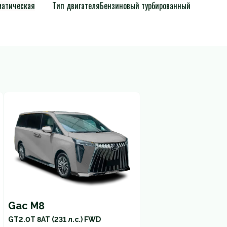
матическая
Тип двигателя
Бензиновый турбированный
Gac M8
GT
2.0T 8AT (231 л.с.) FWD