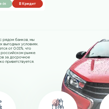
e-in
В Кредит
с рядом банков, мы
х выгодных условиях.
тся от 0.01%, что
а российском рынке.
фов за досрочное
ко приветствуется.