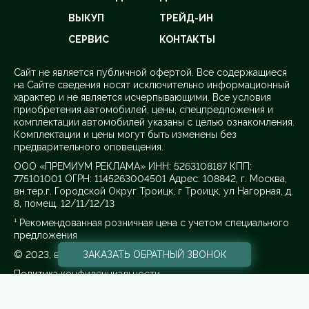
ВЫКУП
ТРЕЙД-ИН
СЕРВИС
КОНТАКТЫ
Cайт не является публичной офертой. Все содержащиеся
на Сайте сведения носят исключительно информационный
характер и не является исчерпывающими. Все условия
приобретения автомобилей, цены, спецпредложения и
комплектации автомобилей указаны с целью ознакомления.
Комплектации и цены могут быть изменены без
предварительного оповещения.
ООО «ПРЕМИУМ РЕКЛАМА» ИНН: 5263108187 КПП:
775101001 ОГРН: 1145263004501 Адрес: 108842, г. Москва,
вн.тер.г. Городской Округ Троицк, г Троицк, ул Нагорная, д.
8, помещ. 12/11/12/13
¹ Рекомендованная розничная цена с учетом специального
предложения
ЗАКАЗАТЬ
ОБРАТНЫЙ ЗВОНОК
© 2023, все права защищены
Политика конфиденциальности.
Для получения более подробной информации об
указанных акциях, а также о стоимости автомобилей