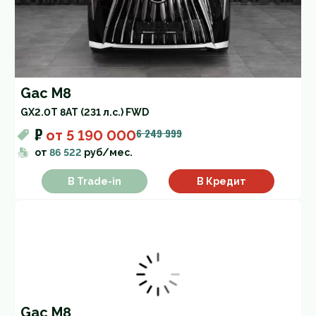
Gac M8
GX
2.0T 8AT (231 л.с.) FWD
₽
6 249 999
от
5 190 000
от
86 522
руб/мес.
В Trade-in
В Кредит
Gac M8