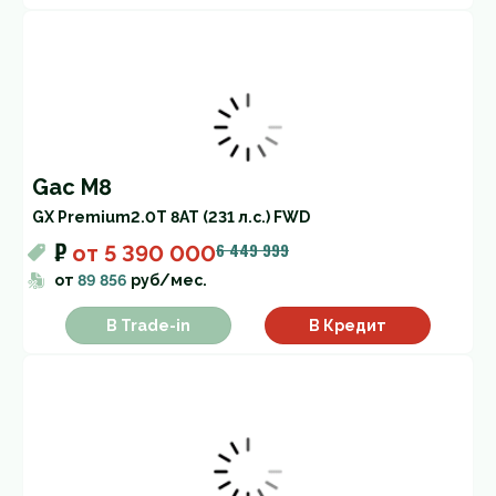
Gac M8
GX Premium
2.0T 8AT (231 л.с.) FWD
₽
6 449 999
от
5 390 000
от
89 856
руб/мес.
В Trade-in
В Кредит