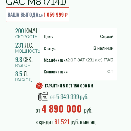
GAC M8 (7141)
ВАША ВЫГОДА
1 059 999 ₽
до
200
КМ/Ч
Цвет:
Серый
СКОРОСТЬ
231
Л.С.
Статус:
В наличии
МОЩНОСТЬ
9.8
СЕК.
Модификация
2.0T 8AT (231 л.с.) FWD
РАЗГОН
Комплектация:
8.5
Л.
GT
РАСХОД
ГАРАНТИЯ 5 ЛЕТ 150 000 КМ
от 5 949 999 руб.
4 890 000
от
руб.
в кредит
81 521
руб. в месяц