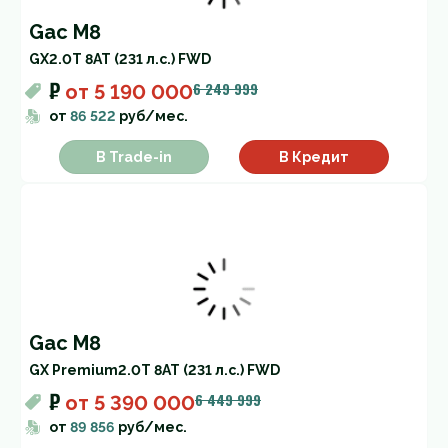
Gac M8
GX
2.0T 8AT (231 л.с.) FWD
₽
6 249 999
от
5 190 000
от
86 522
руб/мес.
В Trade-in
В Кредит
Gac M8
GX Premium
2.0T 8AT (231 л.с.) FWD
₽
6 449 999
от
5 390 000
от
89 856
руб/мес.