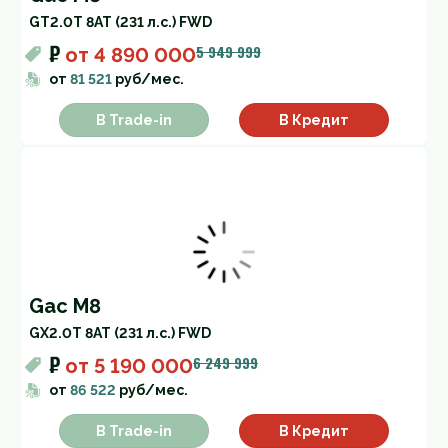
GT
2.0T 8AT (231 л.с.) FWD
₽
5 949 999
от
4 890 000
от
81 521
руб/мес.
В Trade-in
В Кредит
Gac M8
GX
2.0T 8AT (231 л.с.) FWD
₽
6 249 999
от
5 190 000
от
86 522
руб/мес.
В Trade-in
В Кредит