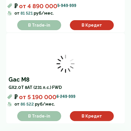
₽
5 949 999
от
4 890 000
от
81 521
руб/мес.
В Trade-in
В Кредит
Gac M8
GX
2.0T 8AT (231 л.с.) FWD
₽
6 249 999
от
5 190 000
от
86 522
руб/мес.
В Trade-in
В Кредит