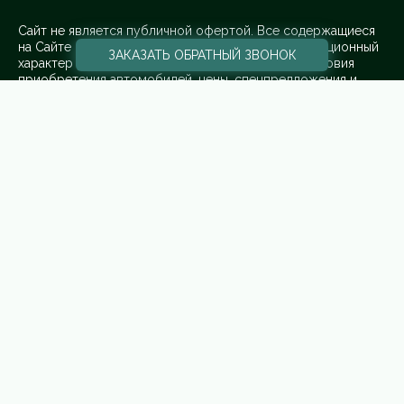
Cайт не является публичной офертой. Все содержащиеся
на Сайте сведения носят исключительно информационный
ЗАКАЗАТЬ
ОБРАТНЫЙ ЗВОНОК
характер и не является исчерпывающими. Все условия
приобретения автомобилей, цены, спецпредложения и
комплектации автомобилей указаны с целью ознакомления.
Комплектации и цены могут быть изменены без
предварительного оповещения.
ООО «ПРЕМИУМ РЕКЛАМА» ИНН: 5263108187 КПП:
775101001 ОГРН: 1145263004501 Адрес: 108842, г. Москва,
вн.тер.г. Городской Округ Троицк, г Троицк, ул Нагорная, д.
8, помещ. 12/11/12/13
¹ Рекомендованная розничная цена с учетом специального
предложения
© 2023, все права защищены
Политика конфиденциальности.
Для получения более подробной информации об
указанных акциях, а также о стоимости автомобилей
обращайтесь к менеджерам по продажам.