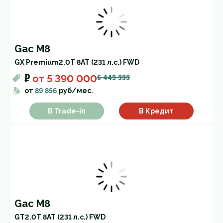
Gac M8
GX Premium
2.0T 8AT (231 л.с.) FWD
₽
6 449 999
от
5 390 000
от
89 856
руб/мес.
В Trade-in
В Кредит
Gac M8
GT
2.0T 8AT (231 л.с.) FWD