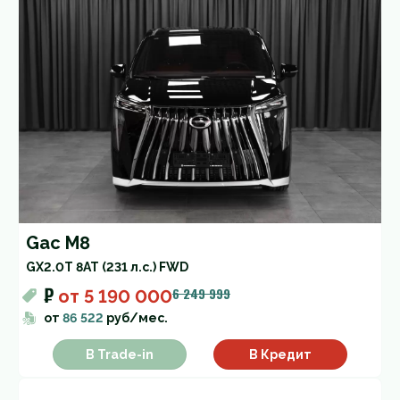
Gac M8
GX
2.0T 8AT (231 л.с.) FWD
₽
6 249 999
от
5 190 000
от
86 522
руб/мес.
В Trade-in
В Кредит