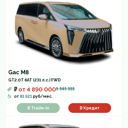
Gac M8
GT
2.0T 8AT (231 л.с.) FWD
₽
5 949 999
от
4 890 000
от
81 521
руб/мес.
В Trade-in
В Кредит