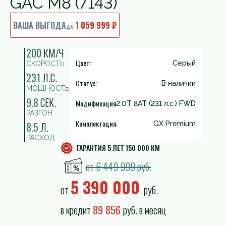
GAC M8 (7143)
ВАША ВЫГОДА
1 059 999 ₽
до
200
КМ/Ч
Цвет:
Серый
СКОРОСТЬ
231
Л.С.
Статус:
В наличии
МОЩНОСТЬ
9.8
СЕК.
Модификация
2.0T 8AT (231 л.с.) FWD
РАЗГОН
Комплектация:
8.5
Л.
GX Premium
РАСХОД
ГАРАНТИЯ 5 ЛЕТ 150 000 КМ
от 6 449 999 руб.
5 390 000
от
руб.
в кредит
89 856
руб. в месяц