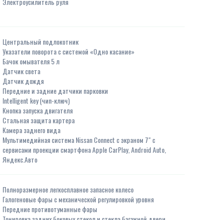
Электроусилитель руля
Центральный подлокотник
Указатели поворота с системой «Одно касание»
Бачок омывателя 5 л
Датчик света
Датчик дождя
Передние и задние датчики парковки
Intelligent key (чип-ключ)
Кнопка запуска двигателя
Стальная защита картера
Камера заднего вида
Мультимедийная система Nissan Connect с экраном 7" с
сервисами проекции смартфона Apple CarPlay, Android Auto,
Яндекс.Авто
Полноразмерное легкосплавное запасное колесо
Галогеновые фары с механической регулировкой уровня
Передние противотуманные фары
Тонировка задних боковых стекол и стекла багажной двери