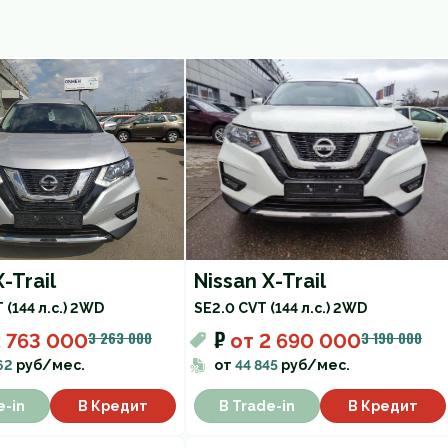
-Trail
Nissan X-Trail
 (144 л.с.) 2WD
SE
2.0 CVT (144 л.с.) 2WD
₽
3 263 000
3 190 000
 763 000
от
2 690 000
62
руб/мес.
от
44 845
руб/мес.
e-in
В Кредит
В Trade-in
В Кредит