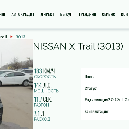
ИНГ
АВТОКРЕДИТ
ДИРЕКТ
ВЫКУП
ТРЕЙД-ИН
СЕРВИС
КОН
rail
3013
NISSAN X-Trail (3013)
183
КМ/Ч
Цвет:
СКОРОСТЬ
144
Л.С.
Статус:
МОЩНОСТЬ
11.7
СЕК.
Модификация
2.0 CVT (1
РАЗГОН
Комплектация:
7.1
Л.
РАСХОД