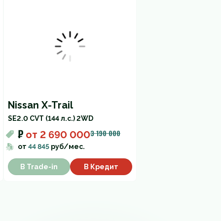
Nissan X-Trail
SE
2.0 CVT (144 л.с.) 2WD
₽
3 190 000
от
2 690 000
от
44 845
руб/мес.
В Trade-in
В Кредит