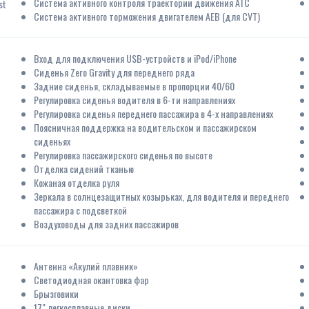
Система активного контроля траектории движения АТС
st
Система активного торможения двигателем АЕВ (для CVT)
Вход для подключения USB-устройств и iPod/iPhone
Сиденья Zero Gravity для переднего ряда
Задние сиденья, складываемые в пропорции 40/60
Регулировка сиденья водителя в 6-ти направлениях
Регулировка сиденья переднего пассажира в 4-х направлениях
Поясничная поддержка на водительском и пассажирском
сиденьях
Регулировка пассажирского сиденья по высоте
Отделка сидений тканью
Кожаная отделка руля
Зеркала в солнцезащитных козырьках, для водителя и переднего
пассажира с подсветкой
Воздуховоды для задних пассажиров
Антенна «Акулий плавник»
Светодиодная окантовка фар
Брызговики
17" легкосплавные диски