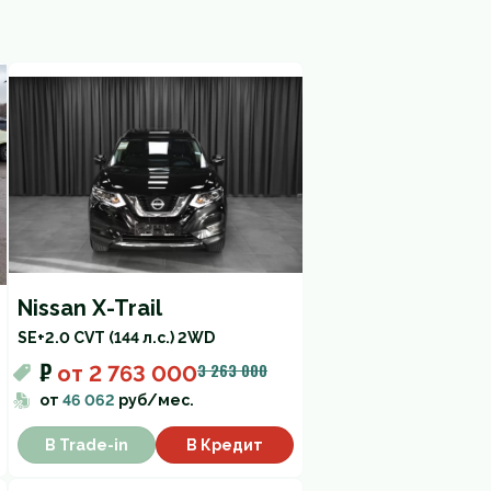
Nissan X-Trail
SE+
2.0 CVT (144 л.с.) 2WD
₽
3 263 000
от
2 763 000
от
46 062
руб/мес.
В Trade-in
В Кредит