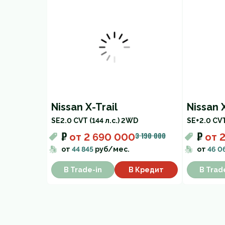
Nissan X-Trail
Nissan X
SE
2.0 CVT (144 л.с.) 2WD
SE+
2.0 CVT
₽
₽
3 190 000
от
2 690 000
от
2
от
44 845
руб/мес.
от
46 0
В Trade-in
В Кредит
В Trad