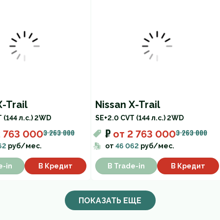
-Trail
Nissan X-Trail
 (144 л.с.) 2WD
SE+
2.0 CVT (144 л.с.) 2WD
₽
3 263 000
3 263 000
 763 000
от
2 763 000
62
руб/мес.
от
46 062
руб/мес.
e-in
В Кредит
В Trade-in
В Кредит
ПОКАЗАТЬ ЕЩЕ