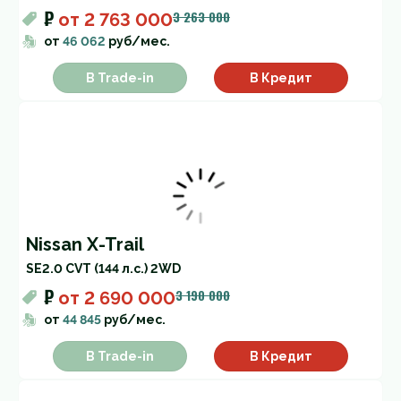
₽
3 263 000
от
2 763 000
от
46 062
руб/мес.
В Trade-in
В Кредит
Nissan X-Trail
SE
2.0 CVT (144 л.с.) 2WD
₽
3 190 000
от
2 690 000
от
44 845
руб/мес.
В Trade-in
В Кредит