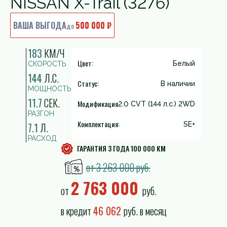
NISSAN X-Trail (3276)
ВАША ВЫГОДА
500 000 ₽
до
183
КМ/Ч
Цвет:
Белый
СКОРОСТЬ
144
Л.С.
Статус:
В наличии
МОЩНОСТЬ
11.7
СЕК.
Модификация
2.0 CVT (144 л.с.) 2WD
РАЗГОН
Комплектация:
7.1
Л.
SE+
РАСХОД
ГАРАНТИЯ 3 ГОДА 100 000 КМ
от 3 263 000 руб.
2 763 000
от
руб.
в кредит
46 062
руб. в месяц