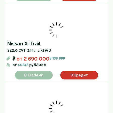
Nissan X-Trail
SE
2.0 CVT (144 л.с.) 2WD
₽
3 190 000
от
2 690 000
от
44 845
руб/мес.
В Trade-in
В Кредит