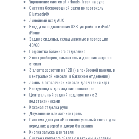
Управление системой «Hands-free» на руле
Система беспроводной связи по протоколу
Bluetooth®
Линейный вход AUX
Вход для подключения USB-устройств и iPod/
iPhone
Задние сиденья, складываемые в пропорции
40/60
Подсветка багажного отделения
Электрообогрев, омыватель и дворник заднего
стекла
3 электророзетки на 12В (на приборной панели, в
центральной консоли, в багажном отделении)
Лампы в потолочной консоли для чтения карт
Воздуховоды для задних пассажиров
Центральный задний подлокотник с 2
подстаканниками
Кожаная отделка руля
Двухзонный климат-контроль
Система доступа «Интеллектуальный ключ» для
передних дверей и двери багажника
Кнопка запуска двигателя
Система кругового обзора с цветным дисплеем