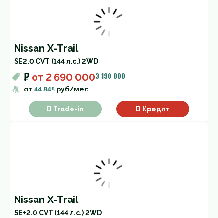
Nissan X-Trail
SE
2.0 CVT (144 л.с.) 2WD
₽
3 190 000
от
2 690 000
от
44 845
руб/мес.
В Trade-in
В Кредит
Nissan X-Trail
SE+
2.0 CVT (144 л.с.) 2WD