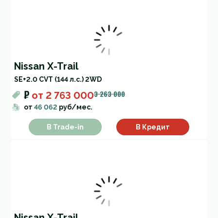
Nissan X-Trail
SE+
2.0 CVT (144 л.с.) 2WD
₽
3 263 000
от
2 763 000
от
46 062
руб/мес.
В Trade-in
В Кредит
Nissan X-Trail