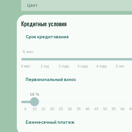
Кредитные условия
Срок кредитования
6 мес
6 мес
1 год
2 года
3 года
4 года
5 лет
Первоначальный взнос
10 %
0
10
15
20
25
30
35
40
45
50
55
60
6
Ежемесячный платеж