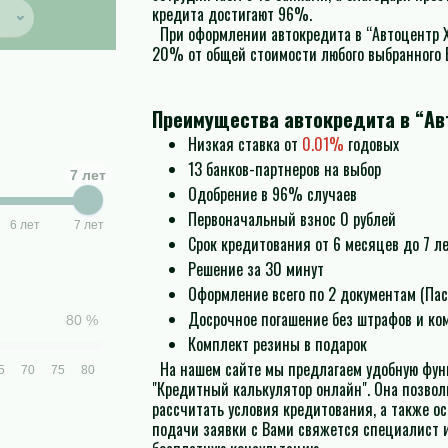
кредита достигают 96%.
При оформлении автокредита в “Автоцентр Х
20% от общей стоимости любого выбранного 
Преимущества автокредита в “Ав
Низкая ставка от
0.01%
годовых
13 банков-партнеров на выбор
7 лет
Одобрение в 96% случаев
Первоначальный взнос 0 рублей
6 лет
7 лет
Срок кредитования от 6 месяцев до 7 л
Решение за 30 минут
Оформление всего по 2 документам (Пас
Досрочное погашение без штрафов и ко
80 %
Комплект резины в подарок
На нашем сайте мы предлагаем удобную фун
5
70
75
80
"Кредитный калькулятор онлайн". Она позвол
рассчитать условия кредитования, а также ос
подачи заявки с Вами свяжется специалист и