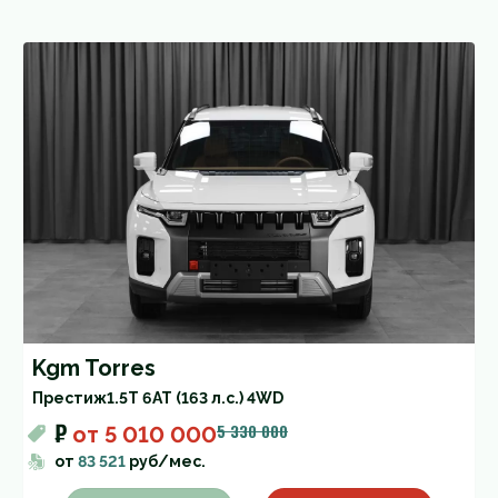
Kgm Torres
Престиж
1.5T 6AT (163 л.с.) 4WD
₽
5 330 000
от
5 010 000
от
83 521
руб/мес.