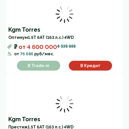
Kgm Torres
Оптимум
1.5T 6AT (163 л.с.) 4WD
₽
4 920 000
от
4 600 000
от
76 686
руб/мес.
В Trade-in
В Кредит
Kgm Torres
Престиж
1.5T 6AT (163 л.с.) 4WD