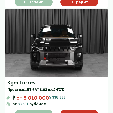
В Trade-in
В Кредит
Kgm Torres
Престиж
1.5T 6AT (163 л.с.) 4WD
₽
5 330 000
от
5 010 000
от
83 521
руб/мес.