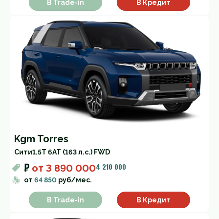
В Trade-in
В Кредит
Kgm Torres
Cити
1.5T 6AT (163 л.с.) FWD
₽
4 210 000
от
3 890 000
от
64 850
руб/мес.
В Trade-in
В Кредит