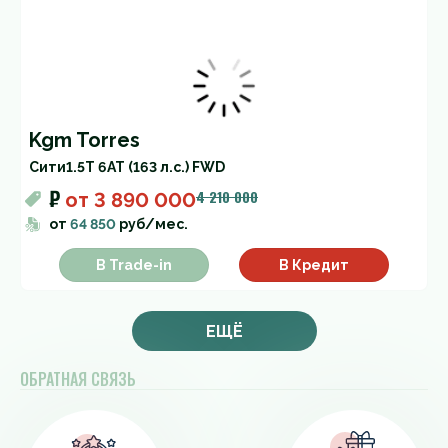
Kgm Torres
Cити
1.5T 6AT (163 л.с.) FWD
₽
4 210 000
от
3 890 000
от
64 850
руб/мес.
В Trade-in
В Кредит
ЕЩЁ
ОБРАТНАЯ СВЯЗЬ