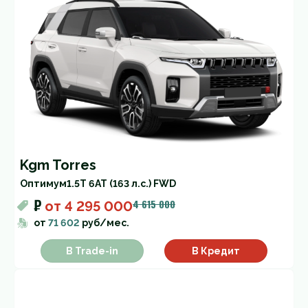
Kgm Torres
Оптимум
1.5T 6AT (163 л.с.) FWD
₽
4 615 000
от
4 295 000
от
71 602
руб/мес.
В Trade-in
В Кредит