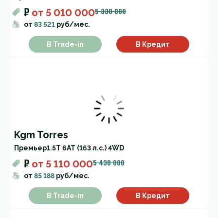
₽
5 330 000
от
5 010 000
от
83 521
руб/мес.
В Trade-in
В Кредит
Kgm Torres
Премьер
1.5T 6AT (163 л.с.) 4WD
₽
5 430 000
от
5 110 000
от
85 188
руб/мес.
В Trade-in
В Кредит