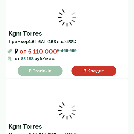
Kgm Torres
Премьер
1.5T 6AT (163 л.с.) 4WD
₽
5 430 000
от
5 110 000
от
85 188
руб/мес.
В Trade-in
В Кредит
Kgm Torres