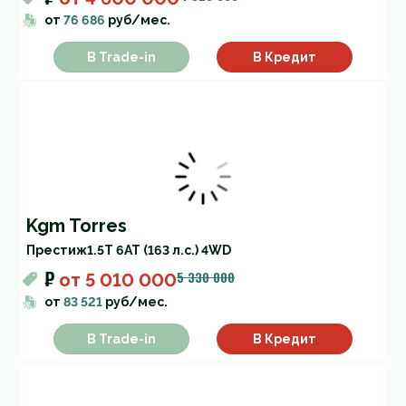
от
76 686
руб/мес.
В Trade-in
В Кредит
Kgm Torres
Престиж
1.5T 6AT (163 л.с.) 4WD
₽
5 330 000
от
5 010 000
от
83 521
руб/мес.
В Trade-in
В Кредит