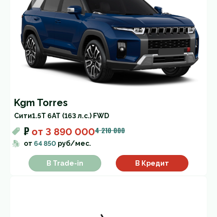
Kgm Torres
Cити
1.5T 6AT (163 л.с.) FWD
₽
4 210 000
от
3 890 000
от
64 850
руб/мес.
В Trade-in
В Кредит