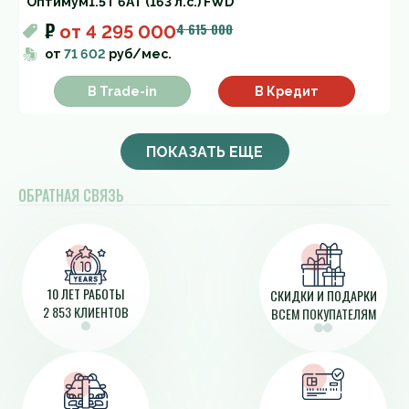
Оптимум
1.5T 6AT (163 л.с.) FWD
₽
4 615 000
от
4 295 000
от
71 602
руб/мес.
В Trade-in
В Кредит
ПОКАЗАТЬ ЕЩЕ
ОБРАТНАЯ СВЯЗЬ
10 ЛЕТ РАБОТЫ
СКИДКИ И ПОДАРКИ
2 853 КЛИЕНТОВ
ВСЕМ ПОКУПАТЕЛЯМ