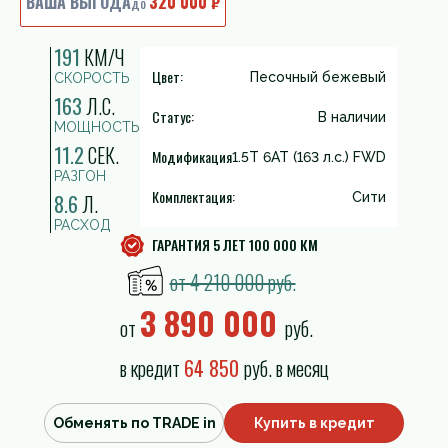
ВАША ВЫГОДА
320 000 ₽
до
191
КМ/Ч
Цвет:
Песочный бежевый
СКОРОСТЬ
163
Л.С.
Статус:
В наличии
МОЩНОСТЬ
11.2
СЕК.
Модификация
1.5T 6AT (163 л.с.) FWD
РАЗГОН
Комплектация:
8.6
Л.
Cити
РАСХОД
ГАРАНТИЯ 5 ЛЕТ 100 000 КМ
от 4 210 000 руб.
3 890 000
от
руб.
в кредит
64 850
руб. в месяц
Обменять по TRADE in
Купить в кредит