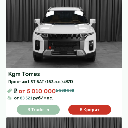
Kgm Torres
Престиж
1.5T 6AT (163 л.с.) 4WD
₽
5 330 000
от
5 010 000
от
83 521
руб/мес.
В Trade-in
В Кредит