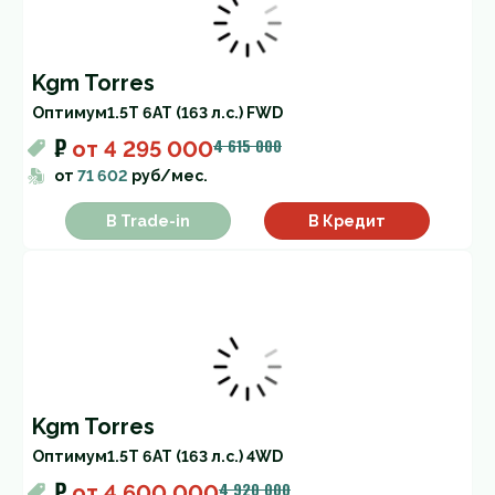
Kgm Torres
Оптимум
1.5T 6AT (163 л.с.) FWD
₽
4 615 000
от
4 295 000
от
71 602
руб/мес.
В Trade-in
В Кредит
Kgm Torres
Оптимум
1.5T 6AT (163 л.с.) 4WD
₽
4 920 000
от
4 600 000