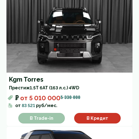
Kgm Torres
Престиж
1.5T 6AT (163 л.с.) 4WD
₽
5 330 000
от
5 010 000
от
83 521
руб/мес.
В Trade-in
В Кредит