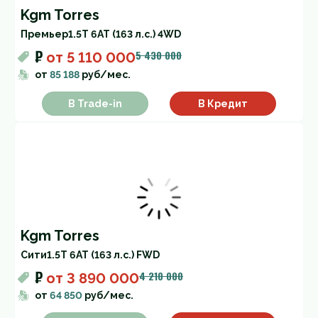
Kgm Torres
Премьер
1.5T 6AT (163 л.с.) 4WD
₽
5 430 000
от
5 110 000
от
85 188
руб/мес.
В Trade-in
В Кредит
Kgm Torres
Cити
1.5T 6AT (163 л.с.) FWD
₽
4 210 000
от
3 890 000
от
64 850
руб/мес.