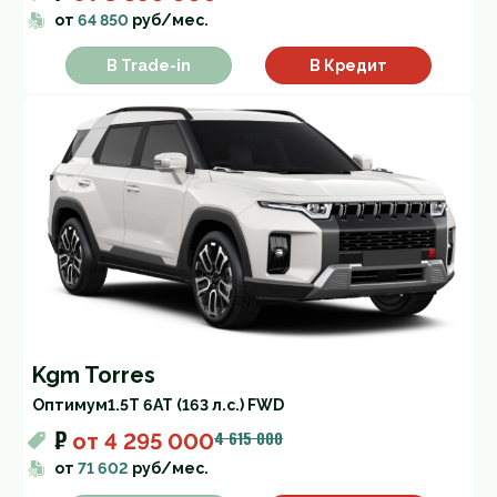
от
64 850
руб/мес.
В Trade-in
В Кредит
Kgm Torres
Оптимум
1.5T 6AT (163 л.с.) FWD
₽
4 615 000
от
4 295 000
от
71 602
руб/мес.