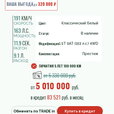
ВАША ВЫГОДА
320 000 ₽
до
191
КМ/Ч
Цвет:
Классический белый
СКОРОСТЬ
163
Л.С.
Статус:
В наличии
МОЩНОСТЬ
11.9
СЕК.
Модификация
1.5T 6AT (163 л.с.) 4WD
РАЗГОН
Комплектация:
9.1
Л.
Престиж
РАСХОД
ГАРАНТИЯ 5 ЛЕТ 100 000 КМ
от 5 330 000 руб.
5 010 000
от
руб.
в кредит
83 521
руб. в месяц
Обменять по TRADE in
Купить в кредит