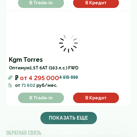
В Trade-in
В Кредит
Kgm Torres
Оптимум
1.5T 6AT (163 л.с.) FWD
₽
4 615 000
от
4 295 000
от
71 602
руб/мес.
В Trade-in
В Кредит
ПОКАЗАТЬ ЕЩЕ
ОБРАТНАЯ СВЯЗЬ