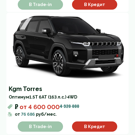
В Trade-in
В Кредит
Kgm Torres
Оптимум
1.5T 6AT (163 л.с.) 4WD
₽
4 920 000
от
4 600 000
от
76 686
руб/мес.
В Trade-in
В Кредит