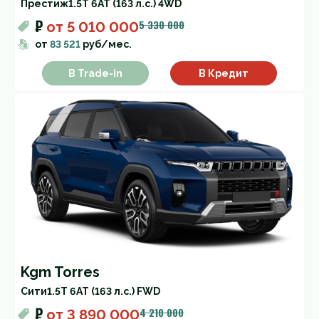
Престиж
1.5T 6AT (163 л.с.) 4WD
₽
5 330 000
от
5 010 000
от
83 521
руб/мес.
В Trade-in
В Кредит
Kgm Torres
Cити
1.5T 6AT (163 л.с.) FWD
₽
4 210 000
от
3 890 000