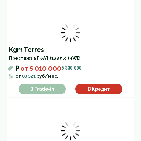
Kgm Torres
Престиж
1.5T 6AT (163 л.с.) 4WD
₽
5 330 000
от
5 010 000
от
83 521
руб/мес.
В Trade-in
В Кредит