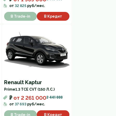
от
32 825
руб/мес.
В Trade-in
В Кредит
Renault Kaptur
Prime
1.3 TCE CVT (150 Л.С.)
₽
2 441 000
от
2 261 000
от
37 693
руб/мес.
В Trade-in
В Кредит