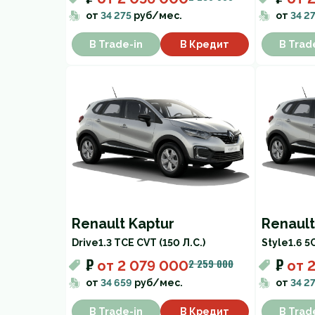
от
34 275
руб/мес.
от
34 2
В Trade-in
В Кредит
В Trad
Renault Kaptur
Renault
Drive
1.3 TCE CVT (150 Л.С.)
Style
1.6 5
₽
₽
2 259 000
от
2 079 000
от
от
34 659
руб/мес.
от
34 2
В Trade-in
В Кредит
В Trad