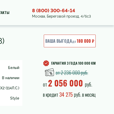
8 (800) 300-64-14
ТАКТЫ
Москва, Береговой проезд, 4/6с3
8)
ВАША ВЫГОДА
180 000 ₽
до
ГАРАНТИЯ 3 ГОДА 100 000 КМ
Белый
от 2 236 000 руб.
В наличии
2 056 000
от
руб.
X2 (114Л.С.)
в кредит
34 275
руб. в месяц
Style