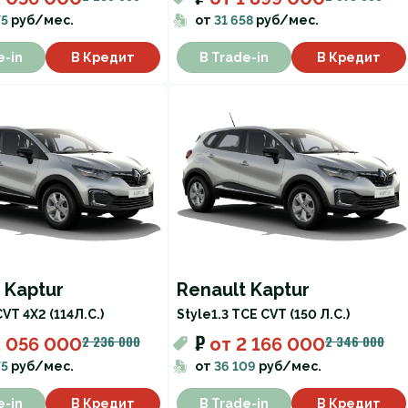
75
руб/мес.
от
31 658
руб/мес.
e-in
В Кредит
В Trade-in
В Кредит
 Kaptur
Renault Kaptur
CVT 4X2 (114Л.С.)
Style
1.3 TCE CVT (150 Л.С.)
₽
2 236 000
2 346 000
2 056 000
от
2 166 000
75
руб/мес.
от
36 109
руб/мес.
e-in
В Кредит
В Trade-in
В Кредит