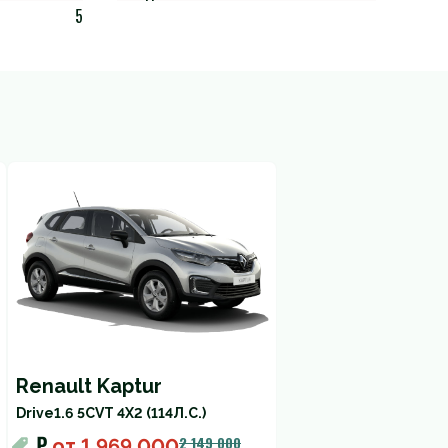
5
Renault Kaptur
Drive
1.6 5CVT 4X2 (114Л.С.)
₽
2 149 000
от
1 969 000