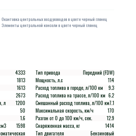
Окантовка центральных воздуховодов в цвете черный глянец
Элементы центральной консоли в цвете черный глянец
4333
Тип привода
Передний (FDW)
1813
Мощность, л.с
114
1613
Расход топлива в городе, л/100 км
9.3
2673
Расход топлива на трассе, л/100 км
6.2
, л
1200
Смешанный расход топлива, л/100 км
7.1
50
Максимальная скорость, км/ч
170
1.6
Разгон от 0 до 100 км/ч, сек.
12.9
см3
1598
Снаряженная масса, кг
1414
томатическая
Тип двигателя
Бензиновый