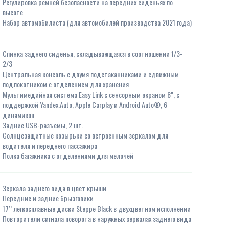
Регулировка ремней безопасности на передних сиденьях по
высоте
Набор автомобилиста (для автомобилей производства 2021 года)
Спинка заднего сиденья, складывающаяся в соотношении 1/3-
2/3
Центральная консоль с двумя подстаканниками и сдвижным
подлокотником с отделением для хранения
Мультимедийная система Easy Link c сенсорным экраном 8", с
поддержкой Yandex.Auto, Apple Carplay и Android Auto®, 6
динамиков
Задние USB-разъемы, 2 шт.
Солнцезащитные козырьки со встроенным зеркалом для
водителя и переднего пассажира
Полка багажника с отделениями для мелочей
Зеркала заднего вида в цвет крыши
Передние и задние брызговики
17’’ легкосплавные диски Steppe Black в двухцветном исполнении
Повторители сигнала поворота в наружных зеркалах заднего вида