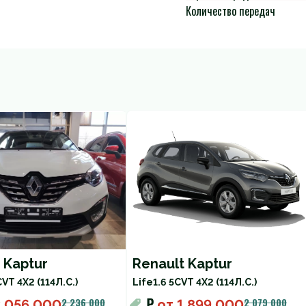
Количество передач
 Kaptur
Renault Kaptur
CVT 4X2 (114Л.С.)
Life
1.6 5CVT 4X2 (114Л.С.)
₽
2 236 000
2 079 000
2 056 000
от
1 899 000