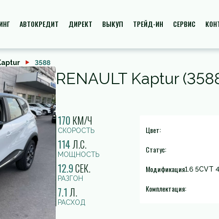
ИНГ
АВТОКРЕДИТ
ДИРЕКТ
ВЫКУП
ТРЕЙД-ИН
СЕРВИС
КОН
Kaptur
3588
RENAULT Kaptur (358
170
КМ/Ч
Цвет:
СКОРОСТЬ
114
Л.С.
Статус:
МОЩНОСТЬ
12.9
СЕК.
Модификация
1.6 5CVT 4
РАЗГОН
Комплектация:
7.1
Л.
РАСХОД