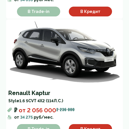
В Trade-in
В Кредит
Renault Kaptur
Style
1.6 5CVT 4X2 (114Л.С.)
₽
2 236 000
от
2 056 000
от
34 275
руб/мес.
В Trade-in
В Кредит