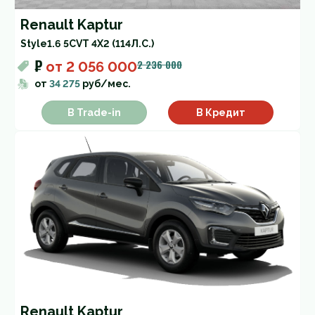
Renault Kaptur
Style
1.6 5CVT 4X2 (114Л.С.)
₽
2 236 000
от
2 056 000
от
34 275
руб/мес.
В Trade-in
В Кредит
Renault Kaptur