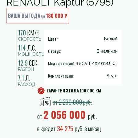
RENAULT Kaptur (5795)
ВАША ВЫГОДА
180 000 ₽
до
170
КМ/Ч
Цвет:
Белый
СКОРОСТЬ
114
Л.С.
Статус:
В наличии
МОЩНОСТЬ
12.9
СЕК.
Модификация
1.6 5CVT 4X2 (114Л.С.)
РАЗГОН
Комплектация:
7.1
Л.
Style
РАСХОД
ГАРАНТИЯ 3 ГОДА 100 000 КМ
от 2 236 000 руб.
2 056 000
от
руб.
в кредит
34 275
руб. в месяц