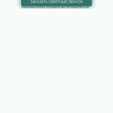
Отправить
ЗАКАЗАТЬ
ОБРАТНЫЙ ЗВОНОК
Нажимая кнопку отправить вы соглашаетесь на
обработку персональных данных
Москва,
наш адрес:
Береговой проезд,
4/6с3
8 (800) 300-64-14
АВТОМОБИЛИ
ЛИЗИНГ
АВТОКРЕДИТ
ДИРЕКТ
ВЫКУП
ТРЕЙД-ИН
СЕРВИС
КОНТАКТЫ
Cайт не является публичной офертой. Все содержащиеся
на Сайте сведения носят исключительно информационный
характер и не является исчерпывающими. Все условия