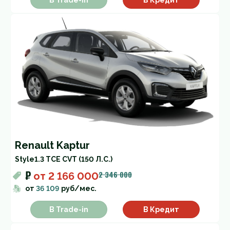
Renault Kaptur
Style
1.3 TCE CVT (150 Л.С.)
₽
2 346 000
от
2 166 000
от
36 109
руб/мес.
В Trade-in
В Кредит