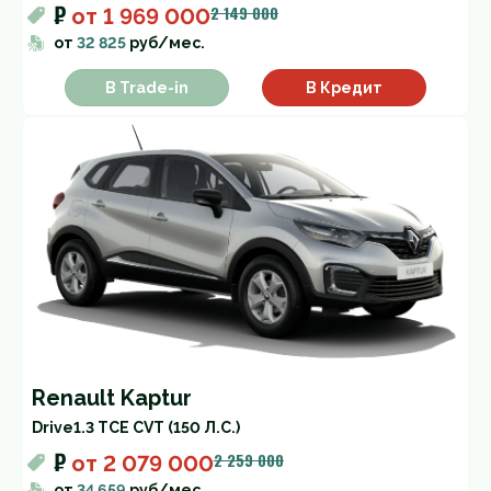
₽
2 149 000
от
1 969 000
от
32 825
руб/мес.
В Trade-in
В Кредит
Renault Kaptur
Drive
1.3 TCE CVT (150 Л.С.)
₽
2 259 000
от
2 079 000
от
34 659
руб/мес.