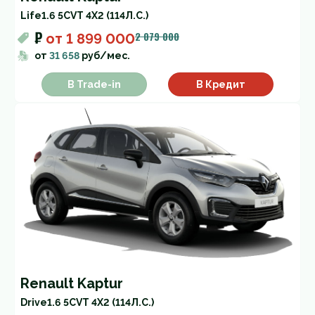
Life
1.6 5CVT 4X2 (114Л.С.)
₽
2 079 000
от
1 899 000
от
31 658
руб/мес.
В Trade-in
В Кредит
Renault Kaptur
Drive
1.6 5CVT 4X2 (114Л.С.)