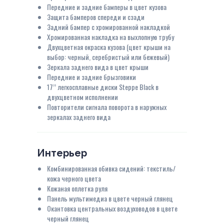
Передние и задние бамперы в цвет кузова
Защита бамперов спереди и сзади
Задний бампер с хромированной накладкой
Хромированная накладка на выхлопную трубу
Двухцветная окраска кузова (цвет крыши на
выбор: черный, серебристый или бежевый)
Зеркала заднего вида в цвет крыши
Передние и задние брызговики
17’’ легкосплавные диски Steppe Black в
двухцветном исполнении
Повторители сигнала поворота в наружных
зеркалах заднего вида
Интерьер
Комбинированная обивка сидений: текстиль/
кожа черного цвета
Кожаная оплетка руля
Панель мультимедиа в цвете черный глянец
Окантовка центральных воздуховодов в цвете
черный глянец