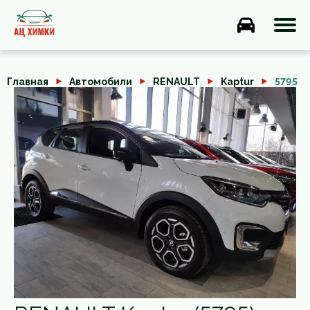
Главная
Автомобили
RENAULT
Kaptur
5795