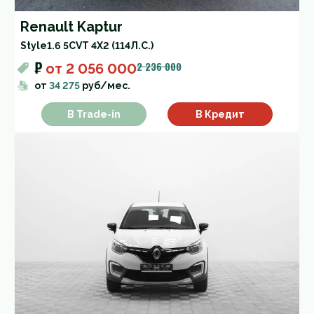
Renault Kaptur
Style
1.6 5CVT 4X2 (114Л.С.)
₽
2 236 000
от
2 056 000
от
34 275
руб/мес.
В Trade-in
В Кредит