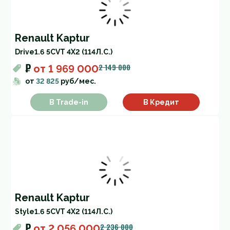
Renault Kaptur
Drive
1.6 5CVT 4X2 (114Л.С.)
₽
2 149 000
от
1 969 000
от
32 825
руб/мес.
В Trade-in
В Кредит
Renault Kaptur
Style
1.6 5CVT 4X2 (114Л.С.)
₽
2 236 000
от
2 056 000