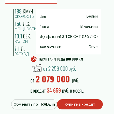
188
КМ/Ч
Цвет:
Белый
СКОРОСТЬ
150
Л.С.
Статус:
В наличии
МОЩНОСТЬ
10.1
СЕК.
Модификация
1.3 TCE CVT (150 Л.С.)
РАЗГОН
Комплектация:
7.1
Л.
Drive
РАСХОД
ГАРАНТИЯ 3 ГОДА 100 000 КМ
от 2 259 000 руб.
2 079 000
от
руб.
в кредит
34 659
руб. в месяц
Обменять по TRADE in
Купить в кредит