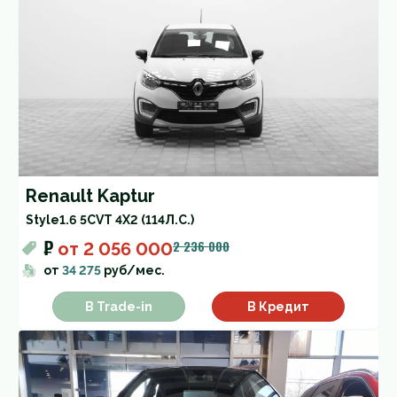
Renault Kaptur
Style
1.6 5CVT 4X2 (114Л.С.)
₽
2 236 000
от
2 056 000
от
34 275
руб/мес.
В Trade-in
В Кредит