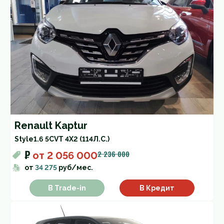
Renault Kaptur
Style
1.6 5CVT 4X2 (114Л.С.)
₽
2 236 000
от
2 056 000
от
34 275
руб/мес.
В Trade-in
В Кредит