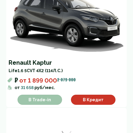
Renault Kaptur
Life
1.6 5CVT 4X2 (114Л.С.)
₽
2 079 000
от
1 899 000
от
31 658
руб/мес.
В Trade-in
В Кредит