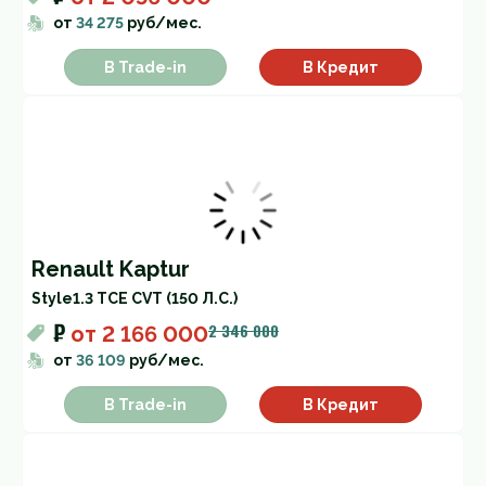
от
34 275
руб/мес.
В Trade-in
В Кредит
Renault Kaptur
Style
1.3 TCE CVT (150 Л.С.)
₽
2 346 000
от
2 166 000
от
36 109
руб/мес.
В Trade-in
В Кредит