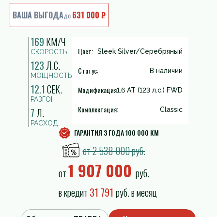
ВАША ВЫГОДА
631 000 ₽
до
169
КМ/Ч
Цвет:
Sleek Silver/Серебряный
СКОРОСТЬ
123
Л.С.
Статус:
В наличии
МОЩНОСТЬ
12.1
СЕК.
Модификация
1.6 AT (123 л.с.) FWD
РАЗГОН
Комплектация:
7
Л.
Classic
РАСХОД
ГАРАНТИЯ 3 ГОДА 100 000 КМ
от 2 538 000 руб.
1 907 000
от
руб.
в кредит
31 791
руб. в месяц