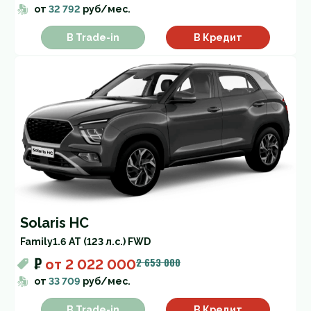
от
32 792
руб/мес.
В Trade-in
В Кредит
Solaris HC
Family
1.6 AT (123 л.с.) FWD
₽
2 653 000
от
2 022 000
от
33 709
руб/мес.
В Trade-in
В Кредит