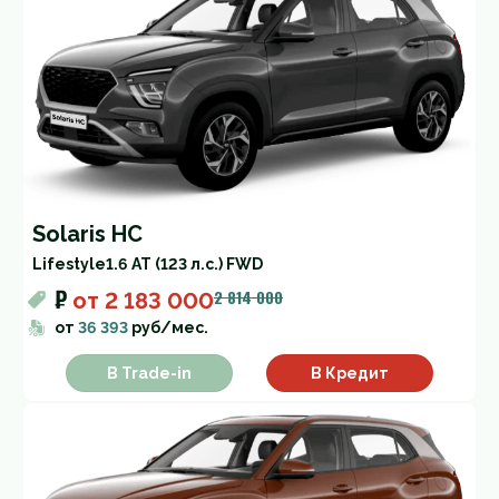
Solaris HC
Lifestyle
1.6 AT (123 л.с.) FWD
₽
2 814 000
от
2 183 000
от
36 393
руб/мес.
В Trade-in
В Кредит