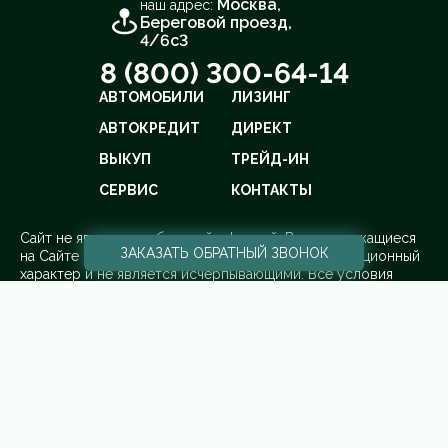
Москва,
наш адрес:
Береговой проезд,
4/6с3
8 (800) 300-64-14
АВТОМОБИЛИ
ЛИЗИНГ
АВТОКРЕДИТ
ДИРЕКТ
ВЫКУП
ТРЕЙД-ИН
СЕРВИС
КОНТАКТЫ
Cайт не является публичной офертой. Все содержащиеся
ЗАКАЗАТЬ
ОБРАТНЫЙ ЗВОНОК
на Сайте сведения носят исключительно информационный
характер и не является исчерпывающими. Все условия
приобретения автомобилей, цены, спецпредложения и
комплектации автомобилей указаны с целью ознакомления.
Комплектации и цены могут быть изменены без
предварительного оповещения.
ООО «ПРЕМИУМ РЕКЛАМА» ИНН: 5263108187 КПП:
775101001 ОГРН: 1145263004501 Адрес: 108842, г. Москва,
вн.тер.г. Городской Округ Троицк, г Троицк, ул Нагорная, д.
8, помещ. 12/11/12/13