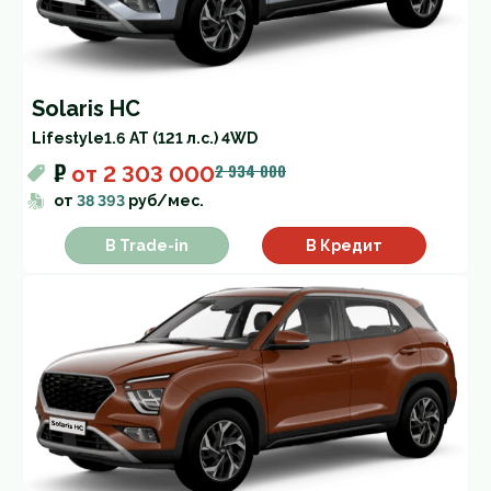
Solaris HC
Lifestyle
1.6 AT (121 л.с.) 4WD
₽
2 934 000
от
2 303 000
от
38 393
руб/мес.
В Trade-in
В Кредит