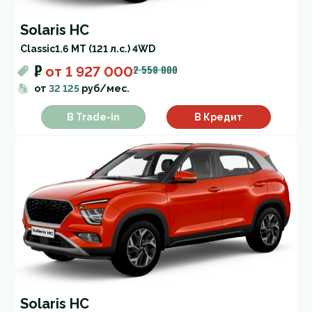
Solaris HC
Classic
1.6 MT (121 л.с.) 4WD
₽
2 558 000
от
1 927 000
от
32 125
руб/мес.
В Trade-in
В Кредит
Solaris HC