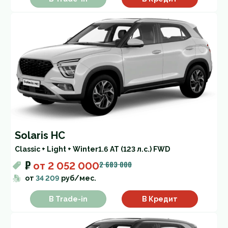
Solaris HC
Classic + Light + Winter
1.6 AT (123 л.с.) FWD
₽
2 683 000
от
2 052 000
от
34 209
руб/мес.
В Trade-in
В Кредит