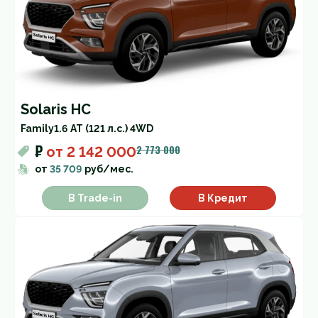
Solaris HC
Family
1.6 AT (121 л.с.) 4WD
₽
2 773 000
от
2 142 000
от
35 709
руб/мес.
В Trade-in
В Кредит