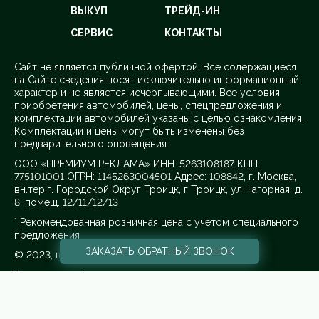
ВЫКУП
ТРЕЙД-ИН
СЕРВИС
КОНТАКТЫ
Cайт не является публичной офертой. Все содержащиеся
на Сайте сведения носят исключительно информационный
характер и не является исчерпывающими. Все условия
приобретения автомобилей, цены, спецпредложения и
комплектации автомобилей указаны с целью ознакомления.
Комплектации и цены могут быть изменены без
предварительного оповещения.
ООО «ПРЕМИУМ РЕКЛАМА» ИНН: 5263108187 КПП:
775101001 ОГРН: 1145263004501 Адрес: 108842, г. Москва,
вн.тер.г. Городской Округ Троицк, г Троицк, ул Нагорная, д.
8, помещ. 12/11/12/13
¹ Рекомендованная розничная цена с учетом специального
предложения
ЗАКАЗАТЬ
ОБРАТНЫЙ ЗВОНОК
© 2023, все права защищены
Политика конфиденциальности.
Для получения более подробной информации об
указанных акциях, а также о стоимости автомобилей