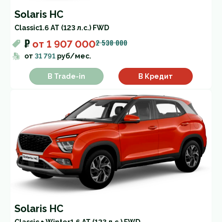
Solaris HC
Classic
1.6 AT (123 л.с.) FWD
₽
2 538 000
от
1 907 000
от
31 791
руб/мес.
В Trade-in
В Кредит
Solaris HC