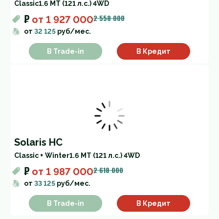
Classic
1.6 MT (121 л.с.) 4WD
₽
2 558 000
от
1 927 000
от
32 125
руб/мес.
В Trade-in
В Кредит
Solaris HC
Classic + Winter
1.6 MT (121 л.с.) 4WD
₽
2 618 000
от
1 987 000
от
33 125
руб/мес.
В Trade-in
В Кредит