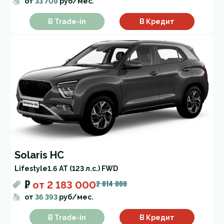
от
33 709
руб/мес.
В Trade-in
В Кредит
Solaris HC
Lifestyle
1.6 AT (123 л.с.) FWD
₽
2 814 000
от
2 183 000
от
36 393
руб/мес.
В Trade-in
В Кредит