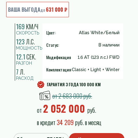
ВАША ВЫГОДА
631 000 ₽
до
169
КМ/Ч
Цвет:
Atlas White/Белый
СКОРОСТЬ
123
Л.С.
Статус:
В наличии
МОЩНОСТЬ
12.1
СЕК.
Модификация
1.6 AT (123 л.с.) FWD
РАЗГОН
Комплектация:
7
Л.
Classic + Light + Winter
РАСХОД
ГАРАНТИЯ 3 ГОДА 100 000 КМ
от 2 683 000 руб.
2 052 000
от
руб.
в кредит
34 209
руб. в месяц