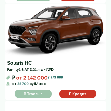
Solaris HC
Family
1.6 AT (121 л.с.) 4WD
₽
2 773 000
от
2 142 000
от
35 709
руб/мес.
В Trade-in
В Кредит