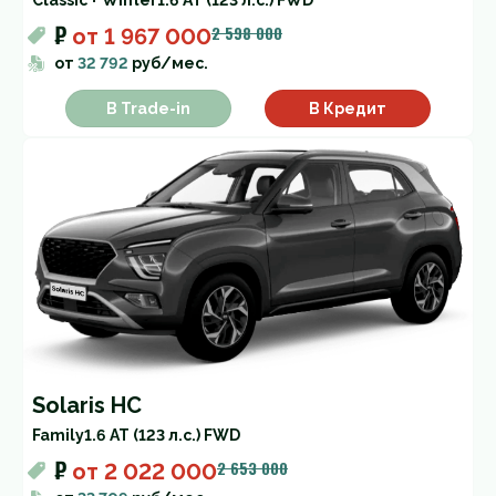
Classic + Winter
1.6 AT (123 л.с.) FWD
₽
2 598 000
от
1 967 000
от
32 792
руб/мес.
В Trade-in
В Кредит
Solaris HC
Family
1.6 AT (123 л.с.) FWD
₽
2 653 000
от
2 022 000