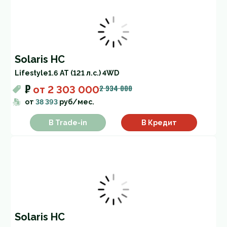
Solaris HC
Lifestyle
1.6 AT (121 л.с.) 4WD
₽
2 934 000
от
2 303 000
от
38 393
руб/мес.
В Trade-in
В Кредит
Solaris HC