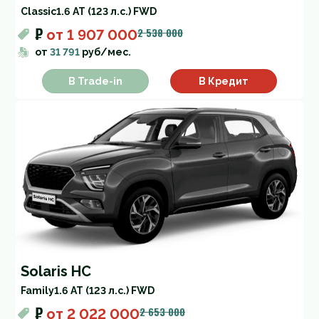
Classic
1.6 AT (123 л.с.) FWD
₽
2 538 000
от
1 907 000
от
31 791
руб/мес.
В Trade-in
В Кредит
Solaris HC
Family
1.6 AT (123 л.с.) FWD
₽
2 653 000
от
2 022 000