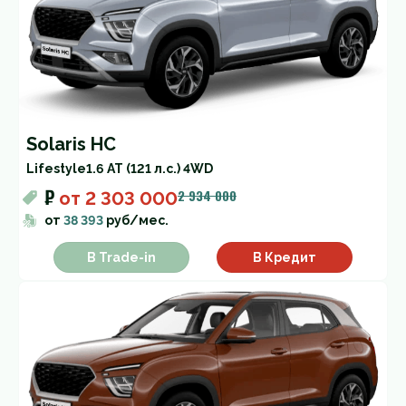
Solaris HC
Lifestyle
1.6 AT (121 л.с.) 4WD
₽
2 934 000
от
2 303 000
от
38 393
руб/мес.
В Trade-in
В Кредит