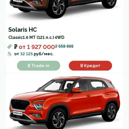
Solaris HC
Classic
1.6 MT (121 л.с.) 4WD
₽
2 558 000
от
1 927 000
от
32 125
руб/мес.
В Trade-in
В Кредит