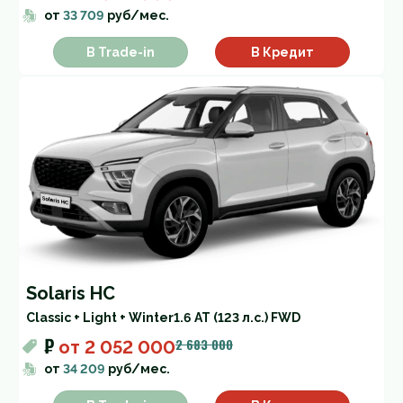
от
33 709
руб/мес.
В Trade-in
В Кредит
Solaris HC
Classic + Light + Winter
1.6 AT (123 л.с.) FWD
₽
2 683 000
от
2 052 000
от
34 209
руб/мес.