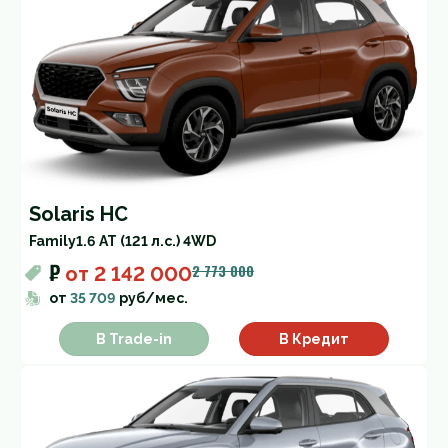
Solaris HC
Family
1.6 AT (121 л.с.) 4WD
₽
2 773 000
от
2 142 000
от
35 709
руб/мес.
В Trade-in
В Кредит