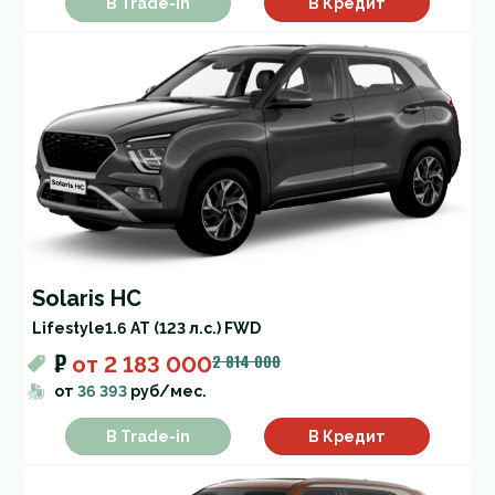
В Trade-in
В Кредит
Solaris HC
Lifestyle
1.6 AT (123 л.с.) FWD
₽
2 814 000
от
2 183 000
от
36 393
руб/мес.
В Trade-in
В Кредит