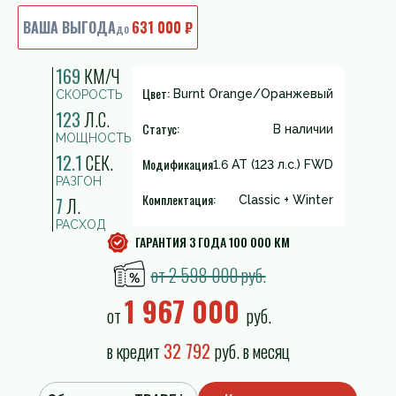
ВАША ВЫГОДА
631 000 ₽
до
169
КМ/Ч
Цвет:
Burnt Orange/Оранжевый
СКОРОСТЬ
123
Л.С.
Статус:
В наличии
МОЩНОСТЬ
12.1
СЕК.
Модификация
1.6 AT (123 л.с.) FWD
РАЗГОН
Комплектация:
7
Л.
Classic + Winter
РАСХОД
ГАРАНТИЯ 3 ГОДА 100 000 КМ
от 2 598 000 руб.
1 967 000
от
руб.
в кредит
32 792
руб. в месяц